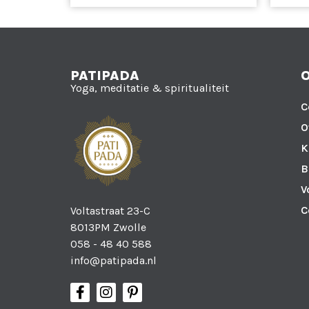
PATIPADA
Yoga, meditatie & spiritualiteit
C
O
K
B
V
C
Voltastraat 23-C
8013PM Zwolle
058 - 48 40 588
info@patipada.nl