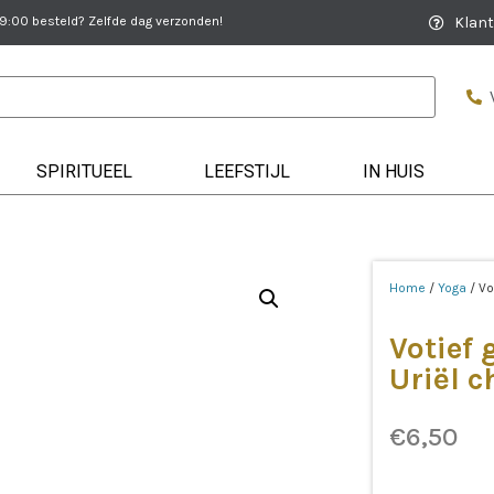
:00 besteld? Zelfde dag verzonden!
Klant
SPIRITUEEL
LEEFSTIJL
IN HUIS
Home
/
Yoga
/ Vo
Votief
Uriël c
€
6,50