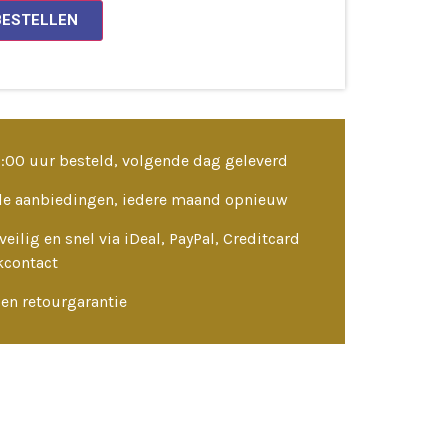
BESTELLEN
3:00 uur besteld, volgende dag geleverd
le aanbiedingen, iedere maand opnieuw
veilig en snel via iDeal, PayPal, Creditcard
kcontact
en retourgarantie