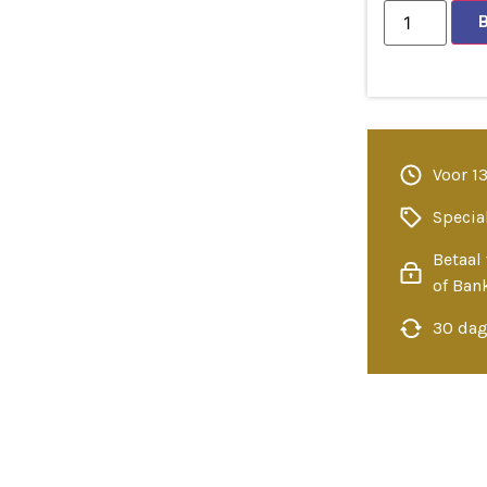
Voor 1
Specia
Betaal 
of Ban
30 dag