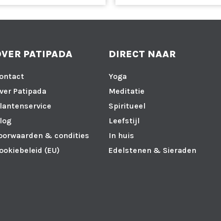
OVER PATIPADA
DIRECT NAAR
ontact
Yoga
ver Patipada
Meditatie
lantenservice
Spiritueel
log
Leefstijl
oorwaarden & condities
In huis
ookiebeleid (EU)
Edelstenen & Sieraden