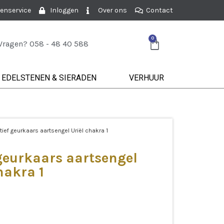
enservice
Inloggen
Over ons
Contact
0
Vragen? 058 - 48 40 588
EDELSTENEN & SIERADEN
VERHUUR
tief geurkaars aartsengel Uriël chakra 1
 geurkaars aartsengel
hakra 1