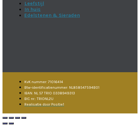
Leefstijl
In huis
Edelstenen & Sieraden
KvK nummer: 71016414
Btw-identificatienummer: NL858547594B01
IBAN: NL 57 TRIO 0338949313
BIC nr.: TRIONL2U
Realisatie door Positie1