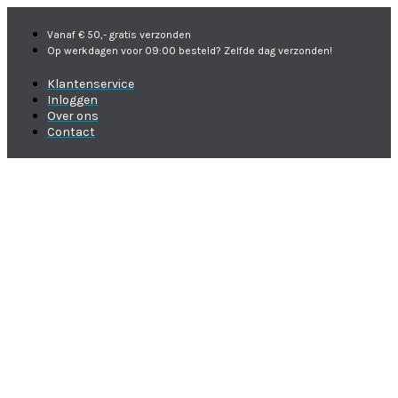
Vanaf € 50,- gratis verzonden
Op werkdagen voor 09:00 besteld? Zelfde dag verzonden!
Klantenservice
Inloggen
Over ons
Contact