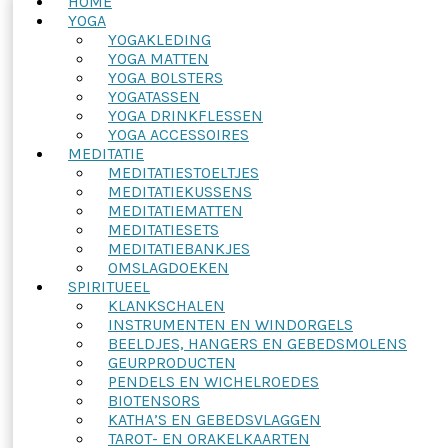
HOME
YOGA
YOGAKLEDING
YOGA MATTEN
YOGA BOLSTERS
YOGATASSEN
YOGA DRINKFLESSEN
YOGA ACCESSOIRES
MEDITATIE
MEDITATIESTOELTJES
MEDITATIEKUSSENS
MEDITATIEMATTEN
MEDITATIESETS
MEDITATIEBANKJES
OMSLAGDOEKEN
SPIRITUEEL
KLANKSCHALEN
INSTRUMENTEN EN WINDORGELS
BEELDJES, HANGERS EN GEBEDSMOLENS
GEURPRODUCTEN
PENDELS EN WICHELROEDES
BIOTENSORS
KATHA’S EN GEBEDSVLAGGEN
TAROT- EN ORAKELKAARTEN