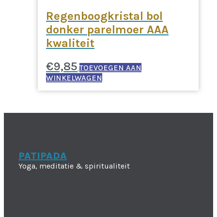
Regenboogkristal bol
donker parelmoer AAA
kwaliteit
€
9,85
TOEVOEGEN AAN
WINKELWAGEN
PATIPADA
Yoga, meditatie & spiritualiteit