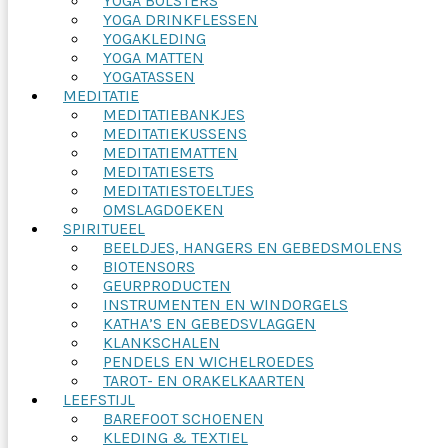
YOGA BOLSTERS
YOGA DRINKFLESSEN
YOGAKLEDING
YOGA MATTEN
YOGATASSEN
MEDITATIE
MEDITATIEBANKJES
MEDITATIEKUSSENS
MEDITATIEMATTEN
MEDITATIESETS
MEDITATIESTOELTJES
OMSLAGDOEKEN
SPIRITUEEL
BEELDJES, HANGERS EN GEBEDSMOLENS
BIOTENSORS
GEURPRODUCTEN
INSTRUMENTEN EN WINDORGELS
KATHA’S EN GEBEDSVLAGGEN
KLANKSCHALEN
PENDELS EN WICHELROEDES
TAROT- EN ORAKELKAARTEN
LEEFSTIJL
BAREFOOT SCHOENEN
KLEDING & TEXTIEL