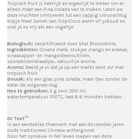
Tropisch fruit is heerlijk en eigenlijk te lekker om er
alleen maar een Pina Colada van te maken. Laten we
deze vruchten omtoveren tot een sappig citrusachtig
kopje thee! Geniet van TropiCoco warm of ijskoud en
voel je zo vrij als een vogeltje.
Biologisch:
Gecertificeerd door Skal Biocontrole.
Ingrediënten:
Groene maté, stukjes mango en ananas,
sinaasappel- en mangosteenschillen,
zonnebloemblaadjes, natuurlijk aroma.
Aroma:
Beeld je in dat je op een markt bent vol met
tropisch fruit.
Smaak:
Als een glas pina colada, maar dan zonder de
kater de volgende dag.
Hoe te gebruiken:
2 g voor 200 ml,
watertemperatuur 100°C, laat 6-8 minuten trekken.
Or Tea?™
is een eersteklas theemerk met een duizenden jaren
oude traditioneel Chinese achtergrond.
Door het opnieuw in het leven roepen van deze