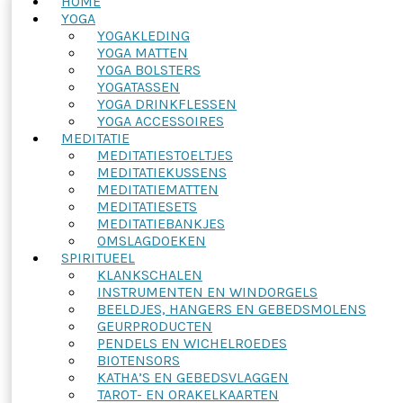
HOME
YOGA
YOGAKLEDING
YOGA MATTEN
YOGA BOLSTERS
YOGATASSEN
YOGA DRINKFLESSEN
YOGA ACCESSOIRES
MEDITATIE
MEDITATIESTOELTJES
MEDITATIEKUSSENS
MEDITATIEMATTEN
MEDITATIESETS
MEDITATIEBANKJES
OMSLAGDOEKEN
SPIRITUEEL
KLANKSCHALEN
INSTRUMENTEN EN WINDORGELS
BEELDJES, HANGERS EN GEBEDSMOLENS
GEURPRODUCTEN
PENDELS EN WICHELROEDES
BIOTENSORS
KATHA’S EN GEBEDSVLAGGEN
TAROT- EN ORAKELKAARTEN