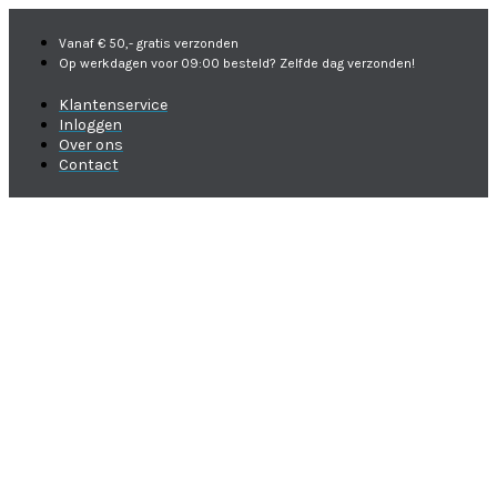
Vanaf € 50,- gratis verzonden
Op werkdagen voor 09:00 besteld? Zelfde dag verzonden!
Klantenservice
Inloggen
Over ons
Contact