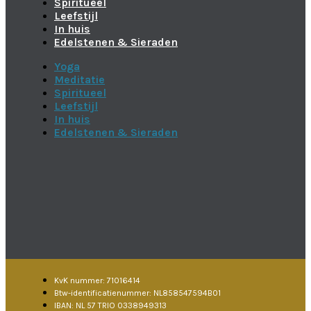
Spiritueel
Leefstijl
In huis
Edelstenen & Sieraden
Yoga
Meditatie
Spiritueel
Leefstijl
In huis
Edelstenen & Sieraden
KvK nummer: 71016414
Btw-identificatienummer: NL858547594B01
IBAN: NL 57 TRIO 0338949313