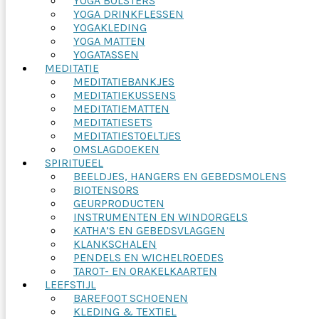
YOGA BOLSTERS
YOGA DRINKFLESSEN
YOGAKLEDING
YOGA MATTEN
YOGATASSEN
MEDITATIE
MEDITATIEBANKJES
MEDITATIEKUSSENS
MEDITATIEMATTEN
MEDITATIESETS
MEDITATIESTOELTJES
OMSLAGDOEKEN
SPIRITUEEL
BEELDJES, HANGERS EN GEBEDSMOLENS
BIOTENSORS
GEURPRODUCTEN
INSTRUMENTEN EN WINDORGELS
KATHA’S EN GEBEDSVLAGGEN
KLANKSCHALEN
PENDELS EN WICHELROEDES
TAROT- EN ORAKELKAARTEN
LEEFSTIJL
BAREFOOT SCHOENEN
KLEDING & TEXTIEL