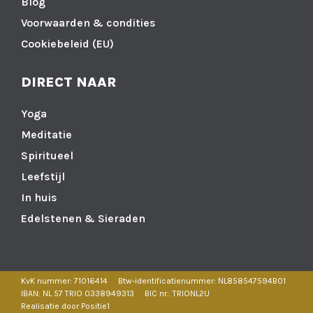
Blog
Voorwaarden & condities
Cookiebeleid (EU)
DIRECT NAAR
Yoga
Meditatie
Spiritueel
Leefstijl
In huis
Edelstenen & Sieraden
KvK nummer: 71016414
Btw-identificatienummer: NL858547594B01
IBAN: NL 57 TRIO 0338949313
BIC nr.: TRIONL2U
Realisatie door Positie1