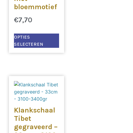
bloemmotief
€
7,70
OPTIES
SELECTEREN
Klankschaal
Tibet
gegraveerd –