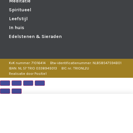
Meditatie
Spiritueel
Leefstijl
In huis
Edelstenen & Sieraden
KvK nummer: 71016414
Btw-identificatienummer: NL858547594B01
IBAN: NL 57 TRIO 0338949313
BIC nr.: TRIONL2U
Realisatie door Positie1