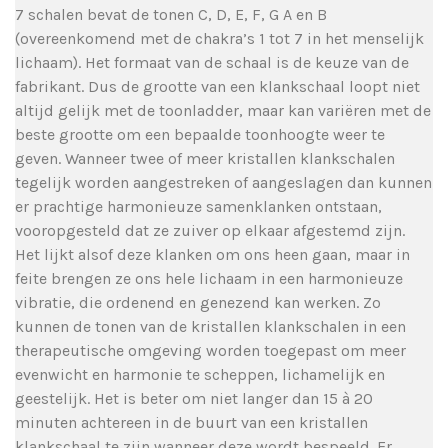
7 schalen bevat de tonen C, D, E, F, G A en B
(overeenkomend met de chakra’s 1 tot 7 in het menselijk
lichaam). Het formaat van de schaal is de keuze van de
fabrikant. Dus de grootte van een klankschaal loopt niet
altijd gelijk met de toonladder, maar kan variëren met de
beste grootte om een bepaalde toonhoogte weer te
geven. Wanneer twee of meer kristallen klankschalen
tegelijk worden aangestreken of aangeslagen dan kunnen
er prachtige harmonieuze samenklanken ontstaan,
vooropgesteld dat ze zuiver op elkaar afgestemd zijn.
Het lijkt alsof deze klanken om ons heen gaan, maar in
feite brengen ze ons hele lichaam in een harmonieuze
vibratie, die ordenend en genezend kan werken. Zo
kunnen de tonen van de kristallen klankschalen in een
therapeutische omgeving worden toegepast om meer
evenwicht en harmonie te scheppen, lichamelijk en
geestelijk. Het is beter om niet langer dan 15 à 20
minuten achtereen in de buurt van een kristallen
klankschaal te zijn wanneer deze wordt bespeeld. Er