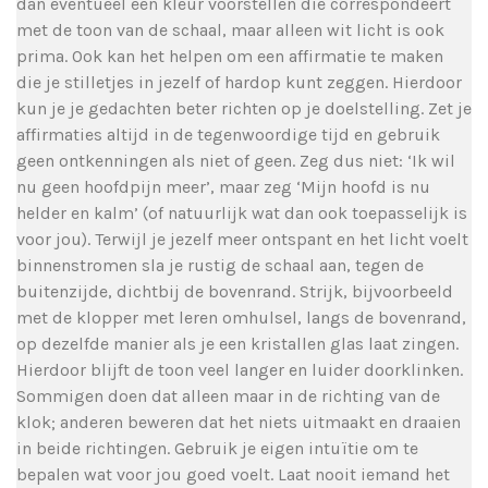
dan eventueel een kleur voorstellen die correspondeert
met de toon van de schaal, maar alleen wit licht is ook
prima. Ook kan het helpen om een affirmatie te maken
die je stilletjes in jezelf of hardop kunt zeggen. Hierdoor
kun je je gedachten beter richten op je doelstelling. Zet je
affirmaties altijd in de tegenwoordige tijd en gebruik
geen ontkenningen als niet of geen. Zeg dus niet: ‘Ik wil
nu geen hoofdpijn meer’, maar zeg ‘Mijn hoofd is nu
helder en kalm’ (of natuurlijk wat dan ook toepasselijk is
voor jou). Terwijl je jezelf meer ontspant en het licht voelt
binnenstromen sla je rustig de schaal aan, tegen de
buitenzijde, dichtbij de bovenrand. Strijk, bijvoorbeeld
met de klopper met leren omhulsel, langs de bovenrand,
op dezelfde manier als je een kristallen glas laat zingen.
Hierdoor blijft de toon veel langer en luider doorklinken.
Sommigen doen dat alleen maar in de richting van de
klok; anderen beweren dat het niets uitmaakt en draaien
in beide richtingen. Gebruik je eigen intuïtie om te
bepalen wat voor jou goed voelt. Laat nooit iemand het