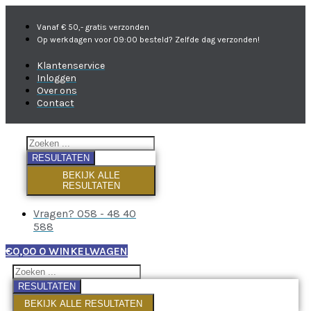
Vanaf € 50,- gratis verzonden
Op werkdagen voor 09:00 besteld? Zelfde dag verzonden!
Klantenservice
Inloggen
Over ons
Contact
RESULTATEN
BEKIJK ALLE
RESULTATEN
Vragen? 058 - 48 40
588
€
0,00
0
WINKELWAGEN
RESULTATEN
BEKIJK ALLE RESULTATEN