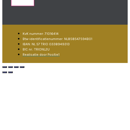
KvK nummer: 71016414
Btw-identificatienummer: NL858547594B01
IBAN: NL 57 TRIO 0338949313
BIC nr.: TRIONL2U
Realisatie door Positie1