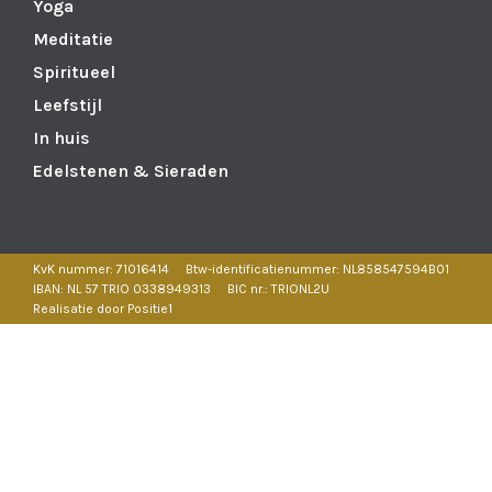
Yoga
Meditatie
Spiritueel
Leefstijl
In huis
Edelstenen & Sieraden
KvK nummer: 71016414
Btw-identificatienummer: NL858547594B01
IBAN: NL 57 TRIO 0338949313
BIC nr.: TRIONL2U
Realisatie door Positie1