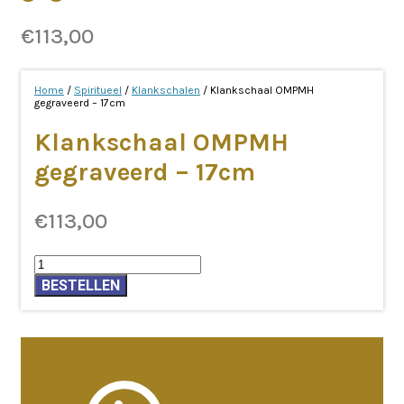
€
113,00
Home
/
Spiritueel
/
Klankschalen
/ Klankschaal OMPMH
gegraveerd – 17cm
Klankschaal OMPMH
gegraveerd – 17cm
€
113,00
Klankschaal
OMPMH
BESTELLEN
gegraveerd
-
17cm
aantal