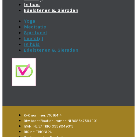
In huis
Edelstenen & Sieraden
Yoga
Meditatie
Spiritueel
Leefstijl
In huis
Edelstenen & Sieraden
KvK nummer: 71016414
Btw-identificatienummer: NL858547594B01
IBAN: NL 57 TRIO 0338949313
BIC nr.: TRIONL2U