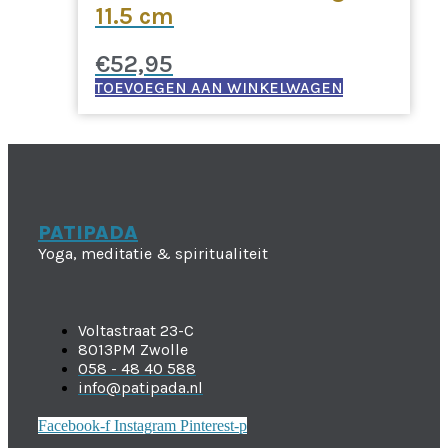
11.5 cm
€
52,95
TOEVOEGEN AAN WINKELWAGEN
PATIPADA
Yoga, meditatie & spiritualiteit
Voltastraat 23-C
8013PM Zwolle
058 - 48 40 588
info@patipada.nl
Facebook-f
Instagram
Pinterest-p