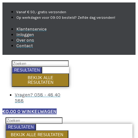
Vanaf € 50,- gratis verzonden
Op werkdagen voor 09:00 besteld? Zelfde dag verzonden!
Klantenservice
Inloggen
Over ons
Contact
RESULTATEN
BEKIJK ALLE
RESULTATEN
Vragen? 058 - 48 40
588
€
0,00
0
WINKELWAGEN
RESULTATEN
BEKIJK ALLE RESULTATEN