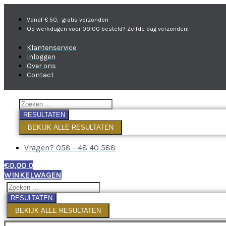
Vanaf € 50,- gratis verzonden
Op werkdagen voor 09:00 besteld? Zelfde dag verzonden!
Klantenservice
Inloggen
Over ons
Contact
RESULTATEN
BEKIJK ALLE RESULTATEN
Vragen? 058 - 48 40 588
€
0,00
0
WINKELWAGEN
RESULTATEN
BEKIJK ALLE RESULTATEN