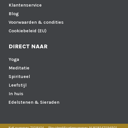
Klantenservice
Blog
Voorwaarden & condities
Cookiebeleid (EU)
DIRECT NAAR
Yoga
Meditatie
Spiritueel
Leefstijl
In huis
Edelstenen & Sieraden
KvK nummer: 71016414
Btw-identificatienummer: NL858547594B01