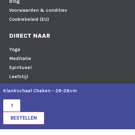
Blog
Voorwaarden & condities
Cookiebeleid (EU)
DIRECT NAAR
Yoga
Meditatie
Spiritueel
Leefstijl
In huis
Klankschaal Chaken – 26-28cm
Edelstenen & Sieraden
BESTELLEN
KvK nummer: 71016414
Btw-identificatienummer: NL858547594B01
IBAN: NL 57 TRIO 0338949313
BIC nr.: TRIONL2U
Realisatie door Positie1