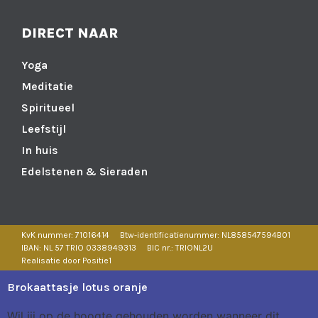
DIRECT NAAR
Yoga
Meditatie
Spiritueel
Leefstijl
In huis
Edelstenen & Sieraden
KvK nummer: 71016414
Btw-identificatienummer: NL858547594B01
IBAN: NL 57 TRIO 0338949313
BIC nr.: TRIONL2U
Realisatie door Positie1
Brokaattasje lotus oranje
Wil jij op de hoogte gehouden worden wanneer dit