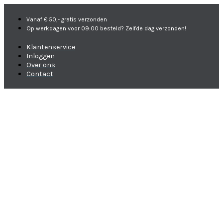
Vanaf € 50,- gratis verzonden
Op werkdagen voor 09:00 besteld? Zelfde dag verzonden!
Klantenservice
Inloggen
Over ons
Contact