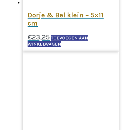
Dorje & Bel klein – 5×11
cm
€
23,25
TOEVOEGEN AAN
WINKELWAGEN