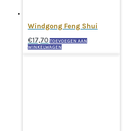
Windgong Feng Shui
€
17,70
TOEVOEGEN AAN
WINKELWAGEN