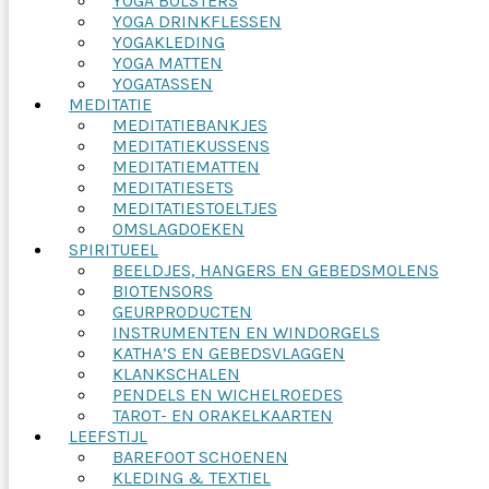
YOGA BOLSTERS
YOGA DRINKFLESSEN
YOGAKLEDING
YOGA MATTEN
YOGATASSEN
MEDITATIE
MEDITATIEBANKJES
MEDITATIEKUSSENS
MEDITATIEMATTEN
MEDITATIESETS
MEDITATIESTOELTJES
OMSLAGDOEKEN
SPIRITUEEL
BEELDJES, HANGERS EN GEBEDSMOLENS
BIOTENSORS
GEURPRODUCTEN
INSTRUMENTEN EN WINDORGELS
KATHA’S EN GEBEDSVLAGGEN
KLANKSCHALEN
PENDELS EN WICHELROEDES
TAROT- EN ORAKELKAARTEN
LEEFSTIJL
BAREFOOT SCHOENEN
KLEDING & TEXTIEL