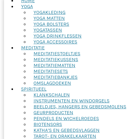
HOME
YOGA
YOGAKLEDING
YOGA MATTEN
YOGA BOLSTERS
YOGATASSEN
YOGA DRINKFLESSEN
YOGA ACCESSOIRES
MEDITATIE
MEDITATIESTOELTJES
MEDITATIEKUSSENS
MEDITATIEMATTEN
MEDITATIESETS
MEDITATIEBANKJES
OMSLAGDOEKEN
SPIRITUEEL
KLANKSCHALEN
INSTRUMENTEN EN WINDORGELS
BEELDJES, HANGERS EN GEBEDSMOLENS
GEURPRODUCTEN
PENDELS EN WICHELROEDES
BIOTENSORS
KATHA’S EN GEBEDSVLAGGEN
TAROT- EN ORAKELKAARTEN