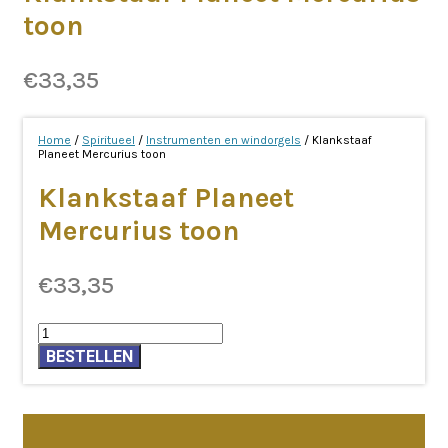
toon
€
33,35
Home
/
Spiritueel
/
Instrumenten en windorgels
/ Klankstaaf
Planeet Mercurius toon
Klankstaaf Planeet
Mercurius toon
€
33,35
Klankstaaf
Planeet
BESTELLEN
Mercurius
toon
aantal