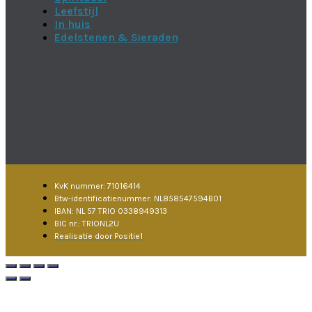
Leefstijl
In huis
Edelstenen & Sieraden
KvK nummer: 71016414
Btw-identificatienummer: NL858547594B01
IBAN: NL 57 TRIO 0338949313
BIC nr.: TRIONL2U
Realisatie door Positie1