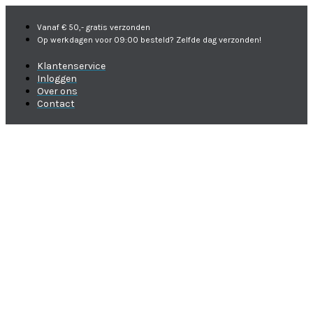
Vanaf € 50,- gratis verzonden
Op werkdagen voor 09:00 besteld? Zelfde dag verzonden!
Klantenservice
Inloggen
Over ons
Contact