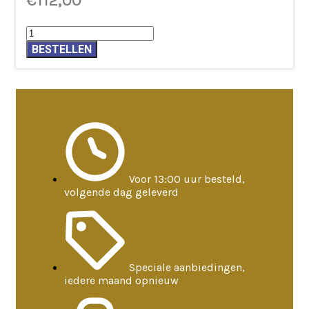
€
112,00
Klankstaaf
Healing
BESTELLEN
Ohm
136,1
Hz
lang
aantal
Voor 13:00 uur besteld,
volgende dag geleverd
Speciale aanbiedingen,
iedere maand opnieuw