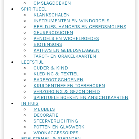
OMSLAGDOEKEN
SPIRITUEEL
KLANKSCHALEN
INSTRUMENTEN EN WINDORGELS
BEELDJES, HANGERS EN GEBEDSMOLENS
GEURPRODUCTEN
PENDELS EN WICHELROEDES
BIOTENSORS
KATHA’S EN GEBEDSVLAGGEN
TAROT- EN ORAKELKAARTEN
LEEFSTIJL
OUDER & KIND
KLEDING & TEXTIEL
BAREFOOT SCHOENEN
KRUIDENTHEE EN TOEBEHOREN
VERZORGING & GEZONDHEID
SPIRITUELE BOEKEN EN ANSICHTKAARTEN
IN HUIS
MEUBELS
DECORATIE
SFEERVERLICHTING
POTTEN EN GLASWERK
WOONACCESSOIRES
EDELSTENEN & SIERADEN