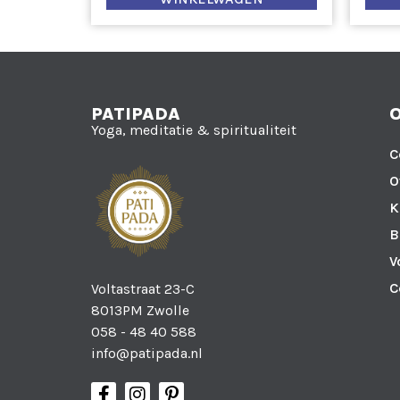
PATIPADA
Yoga, meditatie & spiritualiteit
C
O
K
B
V
C
Voltastraat 23-C
8013PM Zwolle
058 - 48 40 588
info@patipada.nl