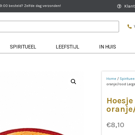
:00 besteld? Zelfde dag verzonden!
Klant
SPIRITUEEL
LEEFSTIJL
IN HUIS
Home
/
Spirituee
oranje/rood Larg
Hoesje
oranje
€
8,10