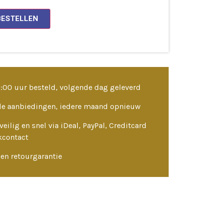
BESTELLEN
3:00 uur besteld, volgende dag geleverd
le aanbiedingen, iedere maand opnieuw
veilig en snel via iDeal, PayPal, Creditcard
kcontact
en retourgarantie