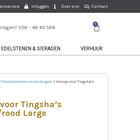
enservice
Inloggen
Over ons
Contact
0
Vragen? 058 - 48 40 588
EDELSTENEN & SIERADEN
VERHUUR
l
/
Instrumenten en windorgels
/ Hoesje voor Tingsha’s
e
 voor Tingsha’s
/rood Large