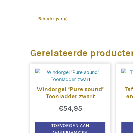
Beschrijving
Gerelateerde producte
Windorgel ‘Pure sound’
Ta
Toonladder zwart
en
€
54,95
TOEVOEGEN AAN
WINKELWAGEN