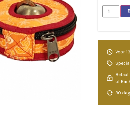
Voor 1
Specia
Betaal 
of Ban
30 dag