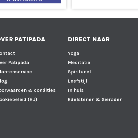
OVER PATIPADA
DIRECT NAAR
ontact
Yoga
ver Patipada
Meditatie
lantenservice
Spiritueel
log
Leefstijl
oorwaarden & condities
In huis
ookiebeleid (EU)
Edelstenen & Sieraden