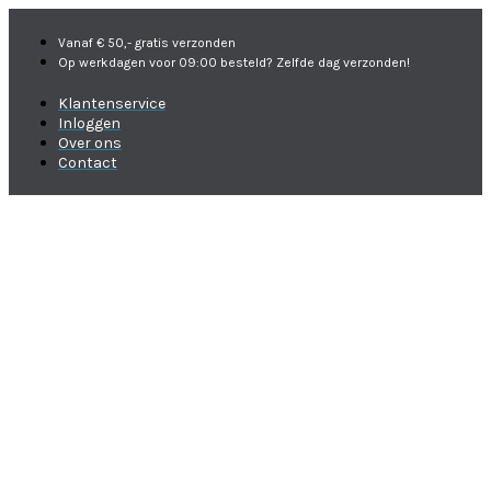
Vanaf € 50,- gratis verzonden
Op werkdagen voor 09:00 besteld? Zelfde dag verzonden!
Klantenservice
Inloggen
Over ons
Contact