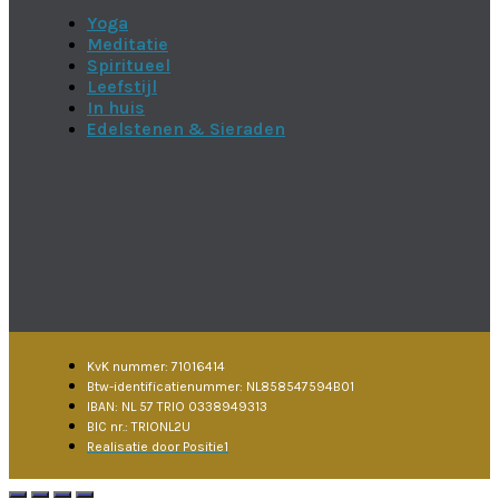
Yoga
Meditatie
Spiritueel
Leefstijl
In huis
Edelstenen & Sieraden
KvK nummer: 71016414
Btw-identificatienummer: NL858547594B01
IBAN: NL 57 TRIO 0338949313
BIC nr.: TRIONL2U
Realisatie door Positie1