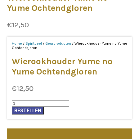
Yume Ochtendgloren
€
12,50
Home
/
Spiritueel
/
Geurproducten
/ Wierookhouder Yume no Yume
Ochtendgloren
Wierookhouder Yume no
Yume Ochtendgloren
€
12,50
Wierookhouder
Yume
BESTELLEN
no
Yume
Ochtendgloren
aantal