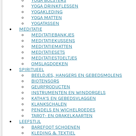
YOGA BOLSTERS
YOGA DRINKFLESSEN
YOGAKLEDING
YOGA MATTEN
YOGATASSEN
MEDITATIE
MEDITATIEBANKJES
MEDITATIEKUSSENS
MEDITATIEMATTEN
MEDITATIESETS
MEDITATIESTOELTJES
OMSLAGDOEKEN
SPIRITUEEL
BEELDJES, HANGERS EN GEBEDSMOLENS
BIOTENSORS
GEURPRODUCTEN
INSTRUMENTEN EN WINDORGELS
KATHA’S EN GEBEDSVLAGGEN
KLANKSCHALEN
PENDELS EN WICHELROEDES
TAROT- EN ORAKELKAARTEN
LEEFSTIJL
BAREFOOT SCHOENEN
KLEDING & TEXTIEL