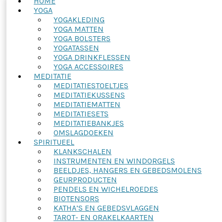
HOME
YOGA
YOGAKLEDING
YOGA MATTEN
YOGA BOLSTERS
YOGATASSEN
YOGA DRINKFLESSEN
YOGA ACCESSOIRES
MEDITATIE
MEDITATIESTOELTJES
MEDITATIEKUSSENS
MEDITATIEMATTEN
MEDITATIESETS
MEDITATIEBANKJES
OMSLAGDOEKEN
SPIRITUEEL
KLANKSCHALEN
INSTRUMENTEN EN WINDORGELS
BEELDJES, HANGERS EN GEBEDSMOLENS
GEURPRODUCTEN
PENDELS EN WICHELROEDES
BIOTENSORS
KATHA’S EN GEBEDSVLAGGEN
TAROT- EN ORAKELKAARTEN