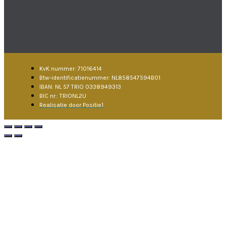
KvK nummer: 71016414
Btw-identificatienummer: NL858547594B01
IBAN: NL 57 TRIO 0338949313
BIC nr.: TRIONL2U
Realisatie door Positie1