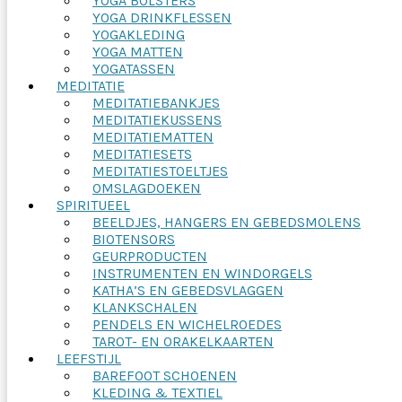
YOGA BOLSTERS
YOGA DRINKFLESSEN
YOGAKLEDING
YOGA MATTEN
YOGATASSEN
MEDITATIE
MEDITATIEBANKJES
MEDITATIEKUSSENS
MEDITATIEMATTEN
MEDITATIESETS
MEDITATIESTOELTJES
OMSLAGDOEKEN
SPIRITUEEL
BEELDJES, HANGERS EN GEBEDSMOLENS
BIOTENSORS
GEURPRODUCTEN
INSTRUMENTEN EN WINDORGELS
KATHA’S EN GEBEDSVLAGGEN
KLANKSCHALEN
PENDELS EN WICHELROEDES
TAROT- EN ORAKELKAARTEN
LEEFSTIJL
BAREFOOT SCHOENEN
KLEDING & TEXTIEL