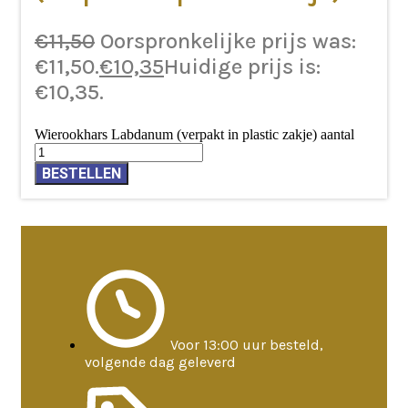
€
11,50
Oorspronkelijke prijs was:
€11,50.
€
10,35
Huidige prijs is:
€10,35.
Wierookhars Labdanum (verpakt in plastic zakje) aantal
BESTELLEN
Voor 13:00 uur besteld,
volgende dag geleverd