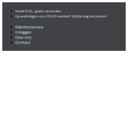
Vanaf € 50,- gratis verzonden
Op werkdagen voor 09:00 besteld? Zelfde dag verzonden!
Klantenservice
Inloggen
Over ons
Contact