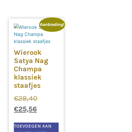
Aanbieding!
Wierook
Satya Nag
Champa
klassiek
staafjes
€
28,40
€
25,56
TOEVOEGEN AAN