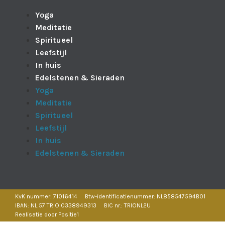
Yoga
Meditatie
Spiritueel
Leefstijl
In huis
Edelstenen & Sieraden
Yoga
Meditatie
Spiritueel
Leefstijl
In huis
Edelstenen & Sieraden
KvK nummer: 71016414
Btw-identificatienummer: NL858547594B01
IBAN: NL 57 TRIO 0338949313
BIC nr.: TRIONL2U
Realisatie door Positie1