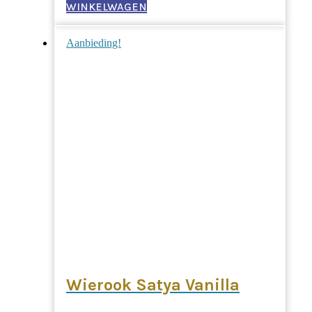
prijs
prijs
WINKELWAGEN
was:
is:
Aanbieding!
€20,95.
€18,56.
Wierook Satya Vanilla