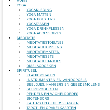
HOME
YOGA
YOGAKLEDING
YOGA MATTEN
YOGA BOLSTERS
YOGATASSEN
YOGA DRINKFLESSEN
YOGA ACCESSOIRES
MEDITATIE
MEDITATIESTOELTJES
MEDITATIEKUSSENS
MEDITATIEMATTEN
MEDITATIESETS
MEDITATIEBANKJES
OMSLAGDOEKEN
SPIRITUEEL
KLANKSCHALEN
INSTRUMENTEN EN WINDORGELS
BEELDJES, HANGERS EN GEBEDSMOLENS
GEURPRODUCTEN
PENDELS EN WICHELROEDES
BIOTENSORS
KATHA’S EN GEBEDSVLAGGEN
TAROT- EN ORAKELKAARTEN