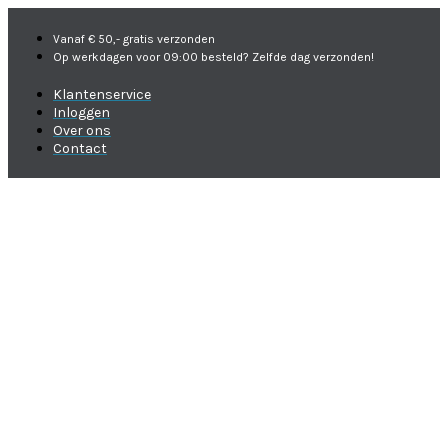
Vanaf € 50,- gratis verzonden
Op werkdagen voor 09:00 besteld? Zelfde dag verzonden!
Klantenservice
Inloggen
Over ons
Contact