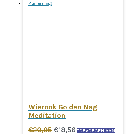
Aanbieding!
€19,50.
€17,55.
Wierook Golden Nag
Meditation
Oorspronkelijke
Huidige
€
20,95
€
18,56
TOEVOEGEN AAN