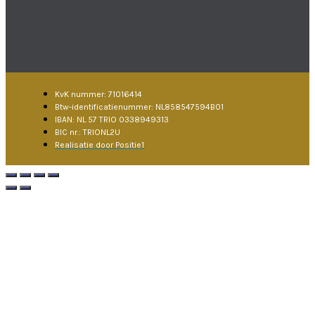
KvK nummer: 71016414
Btw-identificatienummer: NL858547594B01
IBAN: NL 57 TRIO 0338949313
BIC nr.: TRIONL2U
Realisatie door Positie1