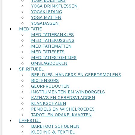
YOGA BOLSTERS
YOGA DRINKFLESSEN
YOGAKLEDING
YOGA MATTEN
YOGATASSEN
MEDITATIE
MEDITATIEBANKJES
MEDITATIEKUSSENS
MEDITATIEMATTEN
MEDITATIESETS
MEDITATIESTOELTJES
OMSLAGDOEKEN
SPIRITUEEL
BEELDJES, HANGERS EN GEBEDSMOLENS
BIOTENSORS
GEURPRODUCTEN
INSTRUMENTEN EN WINDORGELS
KATHA’S EN GEBEDSVLAGGEN
KLANKSCHALEN
PENDELS EN WICHELROEDES
TAROT- EN ORAKELKAARTEN
LEEFSTIJL
BAREFOOT SCHOENEN
KLEDING & TEXTIEL