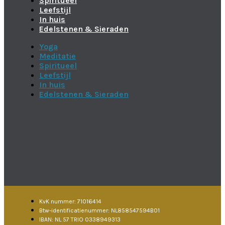
Spiritueel
Leefstijl
In huis
Edelstenen & Sieraden
Yoga
Meditatie
Spiritueel
Leefstijl
In huis
Edelstenen & Sieraden
KvK nummer: 71016414
Btw-identificatienummer: NL858547594B01
IBAN: NL 57 TRIO 0338949313