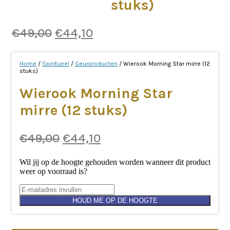
stuks)
Oorspronkelijke
Huidige
€
49,00
€
44,10
prijs
prijs
was:
is:
Home
/
Spiritueel
/
Geurproducten
/ Wierook Morning Star mirre (12
stuks)
€49,00.
€44,10.
Wierook Morning Star
mirre (12 stuks)
Oorspronkelijke
Huidige
€
49,00
€
44,10
prijs
prijs
Wil jij op de hoogte gehouden worden wanneer dit product
was:
is:
weer op voorraad is?
€49,00.
€44,10.
HOUD ME OP DE HOOGTE