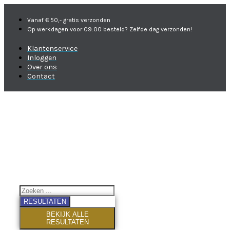
Vanaf € 50,- gratis verzonden
Op werkdagen voor 09:00 besteld? Zelfde dag verzonden!
Klantenservice
Inloggen
Over ons
Contact
RESULTATEN
BEKIJK ALLE
RESULTATEN