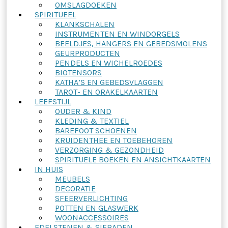
OMSLAGDOEKEN
SPIRITUEEL
KLANKSCHALEN
INSTRUMENTEN EN WINDORGELS
BEELDJES, HANGERS EN GEBEDSMOLENS
GEURPRODUCTEN
PENDELS EN WICHELROEDES
BIOTENSORS
KATHA’S EN GEBEDSVLAGGEN
TAROT- EN ORAKELKAARTEN
LEEFSTIJL
OUDER & KIND
KLEDING & TEXTIEL
BAREFOOT SCHOENEN
KRUIDENTHEE EN TOEBEHOREN
VERZORGING & GEZONDHEID
SPIRITUELE BOEKEN EN ANSICHTKAARTEN
IN HUIS
MEUBELS
DECORATIE
SFEERVERLICHTING
POTTEN EN GLASWERK
WOONACCESSOIRES
EDELSTENEN & SIERADEN