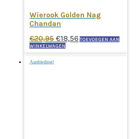
Wierook Golden Nag
Chandan
Oorspronkelijke
Huidige
€
20,95
€
18,56
TOEVOEGEN AAN
prijs
prijs
WINKELWAGEN
was:
is:
Aanbieding!
€20,95.
€18,56.