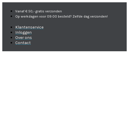
Vanaf € 50,- gratis verzonden
Op werkdagen voor 09:00 besteld? Zelfde dag verzonden!
Klantenservice
Inloggen
Over ons
Contact