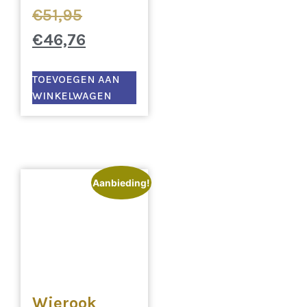
€
51,95
€
46,76
TOEVOEGEN AAN
WINKELWAGEN
Aanbieding!
Wierook