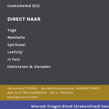
Cookiebeleid (EU)
DIRECT NAAR
Yoga
Meditatie
Spiritueel
Leefstijl
In huis
Edelstenen & Sieraden
KvK nummer: 71016414
Btw-identificatienummer: NL858547594B01
IBAN: NL 57 TRIO 0338949313
BIC nr.: TRIONL2U
Realisatie door Positie1
Wierook Dragon Blood (drakenbloed) he