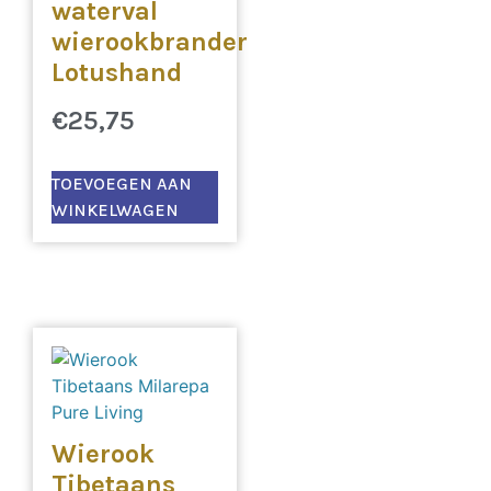
waterval
wierookbrander
Lotushand
€
25,75
TOEVOEGEN AAN
WINKELWAGEN
Wierook
Tibetaans