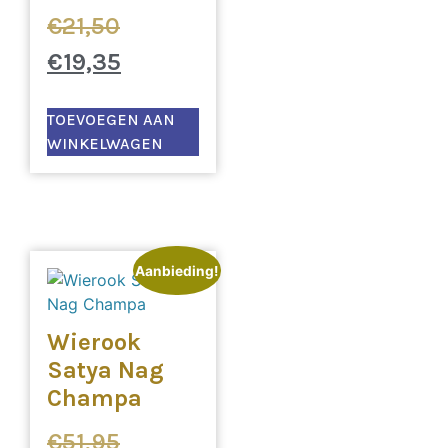
€
21,50
€
19,35
TOEVOEGEN AAN
WINKELWAGEN
Aanbieding!
Wierook
Satya Nag
Champa
€
51,95