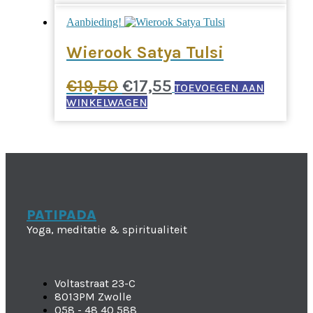
was:
is:
Aanbieding!
€20,95.
€18,56.
Wierook Satya Tulsi
Oorspronkelijke
Huidige
€
19,50
€
17,55
TOEVOEGEN AAN
prijs
prijs
WINKELWAGEN
was:
is:
€19,50.
€17,55.
PATIPADA
Yoga, meditatie & spiritualiteit
Voltastraat 23-C
8013PM Zwolle
058 - 48 40 588