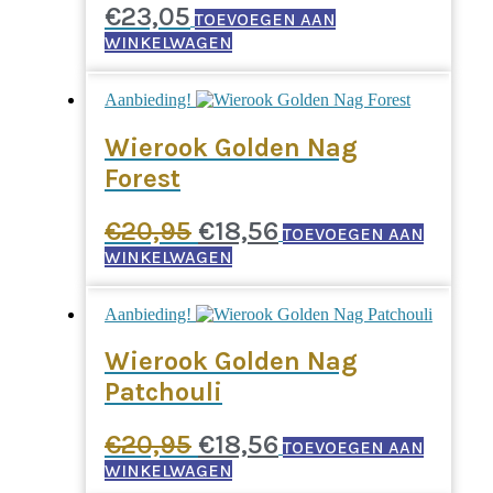
€
23,05
TOEVOEGEN AAN
WINKELWAGEN
Aanbieding!
Wierook Golden Nag
Forest
Oorspronkelijke
Huidige
€
20,95
€
18,56
TOEVOEGEN AAN
prijs
prijs
WINKELWAGEN
was:
is:
Aanbieding!
€20,95.
€18,56.
Wierook Golden Nag
Patchouli
Oorspronkelijke
Huidige
€
20,95
€
18,56
TOEVOEGEN AAN
prijs
prijs
WINKELWAGEN