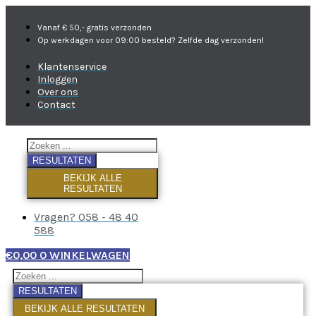
Vanaf € 50,- gratis verzonden
Op werkdagen voor 09:00 besteld? Zelfde dag verzonden!
Klantenservice
Inloggen
Over ons
Contact
RESULTATEN
BEKIJK ALLE
RESULTATEN
Vragen? 058 - 48 40
588
€
0,00
0
WINKELWAGEN
RESULTATEN
BEKIJK ALLE RESULTATEN