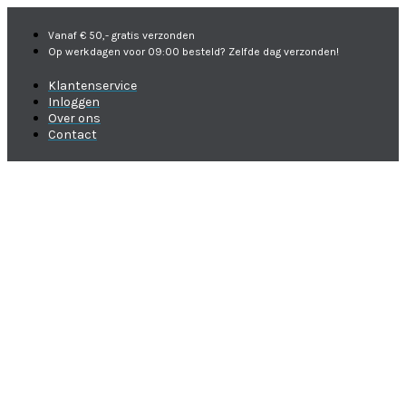
Vanaf € 50,- gratis verzonden
Op werkdagen voor 09:00 besteld? Zelfde dag verzonden!
Klantenservice
Inloggen
Over ons
Contact