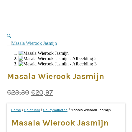
🔍
Masala Wierook Jasmijn
Oorspronkelijke
Huidige
€
23,30
€
20,97
prijs
prijs
was:
is:
Home
/
Spiritueel
/
Geurproducten
/ Masala Wierook Jasmijn
€23,30.
€20,97.
Masala Wierook Jasmijn