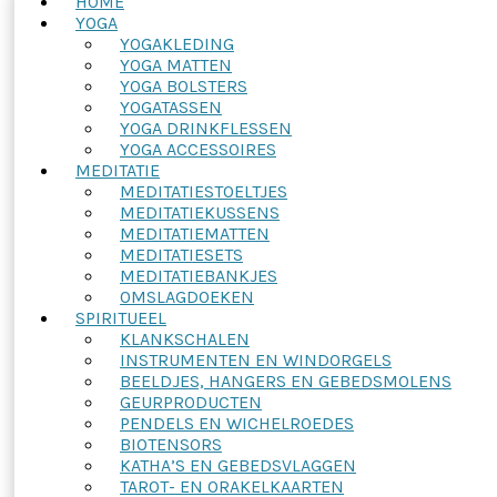
HOME
YOGA
YOGAKLEDING
YOGA MATTEN
YOGA BOLSTERS
YOGATASSEN
YOGA DRINKFLESSEN
YOGA ACCESSOIRES
MEDITATIE
MEDITATIESTOELTJES
MEDITATIEKUSSENS
MEDITATIEMATTEN
MEDITATIESETS
MEDITATIEBANKJES
OMSLAGDOEKEN
SPIRITUEEL
KLANKSCHALEN
INSTRUMENTEN EN WINDORGELS
BEELDJES, HANGERS EN GEBEDSMOLENS
GEURPRODUCTEN
PENDELS EN WICHELROEDES
BIOTENSORS
KATHA’S EN GEBEDSVLAGGEN
TAROT- EN ORAKELKAARTEN