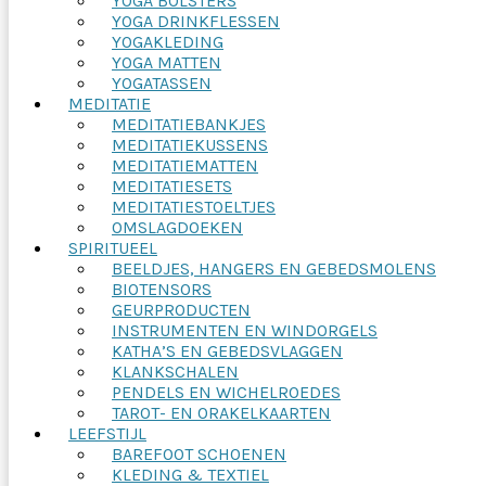
YOGA BOLSTERS
YOGA DRINKFLESSEN
YOGAKLEDING
YOGA MATTEN
YOGATASSEN
MEDITATIE
MEDITATIEBANKJES
MEDITATIEKUSSENS
MEDITATIEMATTEN
MEDITATIESETS
MEDITATIESTOELTJES
OMSLAGDOEKEN
SPIRITUEEL
BEELDJES, HANGERS EN GEBEDSMOLENS
BIOTENSORS
GEURPRODUCTEN
INSTRUMENTEN EN WINDORGELS
KATHA’S EN GEBEDSVLAGGEN
KLANKSCHALEN
PENDELS EN WICHELROEDES
TAROT- EN ORAKELKAARTEN
LEEFSTIJL
BAREFOOT SCHOENEN
KLEDING & TEXTIEL