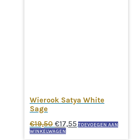
Wierook Satya White
Sage
Oorspronkelijke
Huidige
€
19,50
€
17,55
TOEVOEGEN AAN
prijs
prijs
WINKELWAGEN