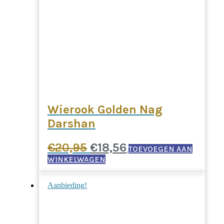
Wierook Golden Nag
Darshan
Oorspronkelijke
Huidige
€
20,95
€
18,56
TOEVOEGEN AAN
prijs
prijs
WINKELWAGEN
was:
is:
Aanbieding!
€20,95.
€18,56.