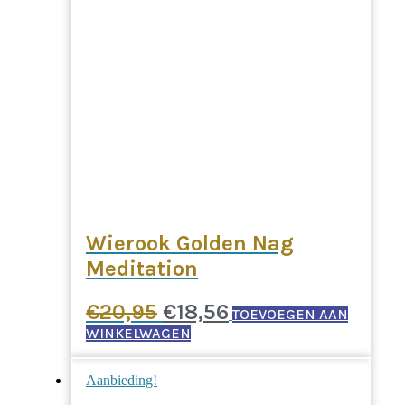
Wierook Golden Nag
Meditation
Oorspronkelijke
Huidige
€
20,95
€
18,56
TOEVOEGEN AAN
prijs
prijs
WINKELWAGEN
was:
is:
Aanbieding!
€20,95.
€18,56.