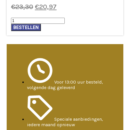
Oorspronkelijke
Huidige
€
23,30
€
20,97
prijs
prijs
Masala
was:
is:
Wierook
BESTELLEN
€23,30.
€20,97.
Jasmijn
aantal
Voor 13:00 uur besteld,
volgende dag geleverd
Speciale aanbiedingen,
iedere maand opnieuw