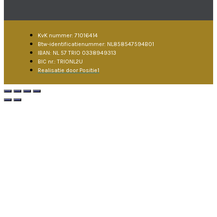
KvK nummer: 71016414
Btw-identificatienummer: NL858547594B01
IBAN: NL 57 TRIO 0338949313
BIC nr.: TRIONL2U
Realisatie door Positie1