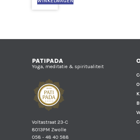
WINKELWAGEN
PATIPADA
Yoga, meditatie & spiritualiteit
C
O
K
B
V
C
Voltastraat 23-C
8013PM Zwolle
058 - 48 40 588