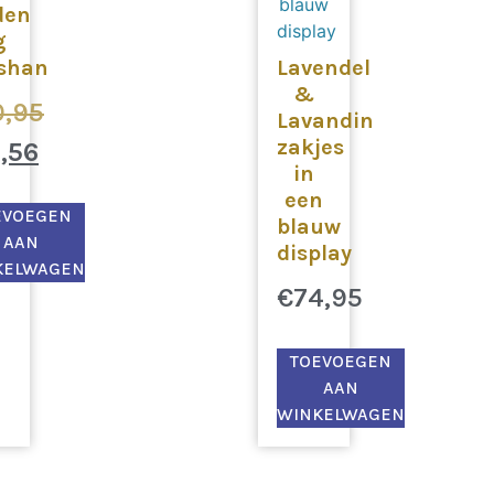
den
g
shan
Lavendel
&
0,95
Lavandin
zakjes
8,56
in
een
EVOEGEN
blauw
AAN
display
KELWAGEN
€
74,95
TOEVOEGEN
AAN
WINKELWAGEN