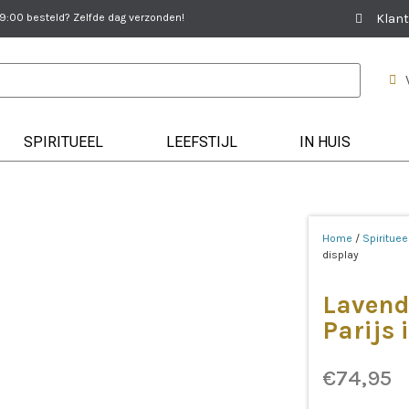
:00 besteld? Zelfde dag verzonden!
Klant
SPIRITUEEL
LEEFSTIJL
IN HUIS
Home
/
Spirituee
display
Lavend
Parijs 
€
74,95