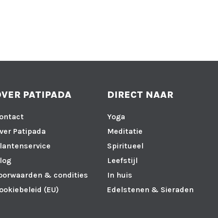
OVER PATIPADA
DIRECT NAAR
ontact
Yoga
ver Patipada
Meditatie
lantenservice
Spiritueel
log
Leefstijl
oorwaarden & condities
In huis
ookiebeleid (EU)
Edelstenen & Sieraden