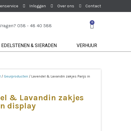
enservice
Inloggen
Over ons
Contact
0
Vragen? 058 - 48 40 588
EDELSTENEN & SIERADEN
VERHUUR
l
/
Geurproducten
/ Lavendel & Lavandin zakjes Parijs in
el & Lavandin zakjes
in display