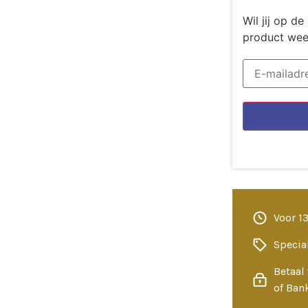
Wil jij op 
product wee
Voor 1
Specia
Betaal 
of Ban