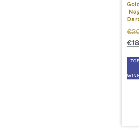
Gol
Na
Dar
€
2
€
1
TO
WIN