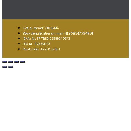
KvK nummer: 71016414
Btw-identificatienummer: NL858547594B01
IBAN: NL 57 TRIO 0338949313
BIC nr.: TRIONL2U
Realisatie door Positie1