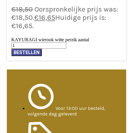
€
18,50
Oorspronkelijke prijs was:
€18,50.
€
16,65
Huidige prijs is:
€16,65.
KAYURAGI wierook witte perzik aantal
BESTELLEN
Voor 13:00 uur besteld,
volgende dag geleverd