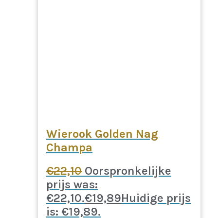
Wierook Golden Nag
Champa
€
22,10
Oorspronkelijke
prijs was:
€22,10.
€
19,89
Huidige prijs
is: €19,89.