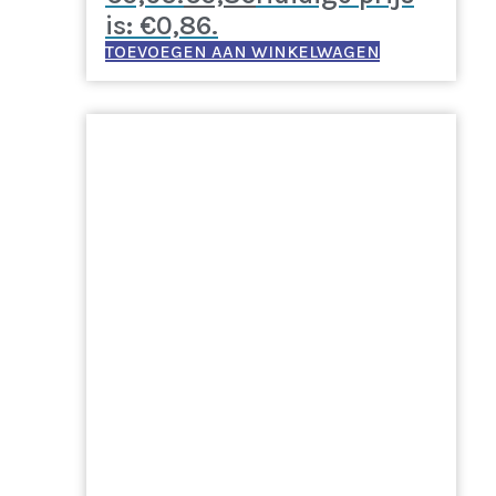
is: €0,86.
TOEVOEGEN AAN WINKELWAGEN