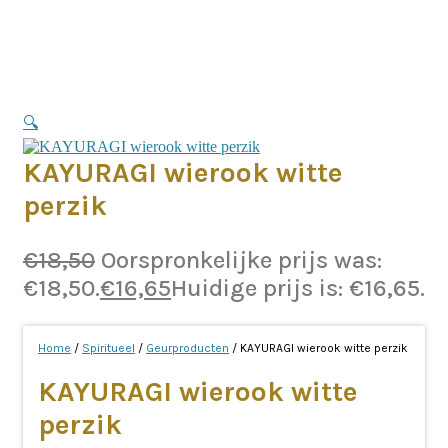
🔍
KAYURAGI wierook witte
perzik
€
18,50
Oorspronkelijke prijs was:
€18,50.
€
16,65
Huidige prijs is: €16,65.
Home
/
Spiritueel
/
Geurproducten
/ KAYURAGI wierook witte perzik
KAYURAGI wierook witte
perzik