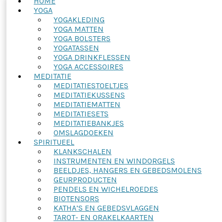
HOME
YOGA
YOGAKLEDING
YOGA MATTEN
YOGA BOLSTERS
YOGATASSEN
YOGA DRINKFLESSEN
YOGA ACCESSOIRES
MEDITATIE
MEDITATIESTOELTJES
MEDITATIEKUSSENS
MEDITATIEMATTEN
MEDITATIESETS
MEDITATIEBANKJES
OMSLAGDOEKEN
SPIRITUEEL
KLANKSCHALEN
INSTRUMENTEN EN WINDORGELS
BEELDJES, HANGERS EN GEBEDSMOLENS
GEURPRODUCTEN
PENDELS EN WICHELROEDES
BIOTENSORS
KATHA’S EN GEBEDSVLAGGEN
TAROT- EN ORAKELKAARTEN