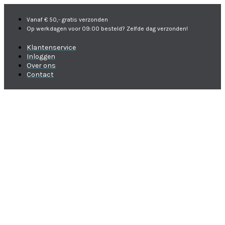
Vanaf € 50,- gratis verzonden
Op werkdagen voor 09:00 besteld? Zelfde dag verzonden!
Klantenservice
Inloggen
Over ons
Contact