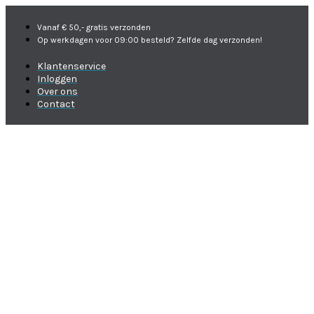
Vanaf € 50,- gratis verzonden
Op werkdagen voor 09:00 besteld? Zelfde dag verzonden!
Klantenservice
Inloggen
Over ons
Contact