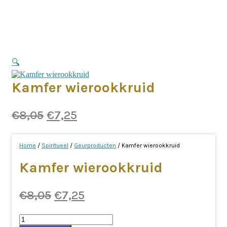
🔍
Kamfer wierookkruid
Oorspronkelijke
Huidige
€
8,05
€
7,25
prijs
prijs
was:
is:
Home
/
Spiritueel
/
Geurproducten
/ Kamfer wierookkruid
€8,05.
€7,25.
Kamfer wierookkruid
Oorspronkelijke
Huidige
€
8,05
€
7,25
prijs
prijs
Kamfer
was:
is: