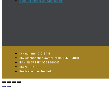
Edelstenen & Sieraden
KvK nummer: 71016414
Btw-identificatienummer: NL858547594B01
IBAN: NL 57 TRIO 0338949313
BIC nr.: TRIONL2U
Realisatie door Positie1