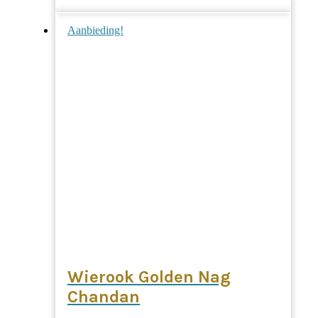
was:
is:
Aanbieding!
€51,95.
€46,76.
Wierook Golden Nag
Chandan