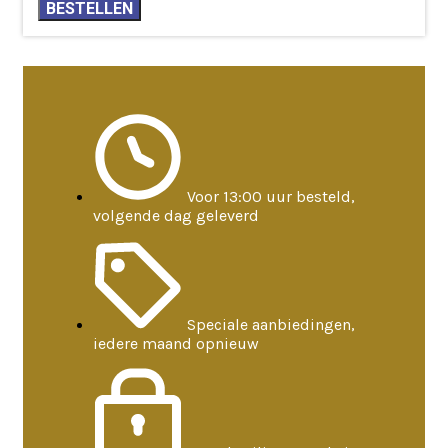
wierookkruid
BESTELLEN
€8,05.
€7,25.
aantal
Voor 13:00 uur besteld,
volgende dag geleverd
Speciale aanbiedingen,
iedere maand opnieuw