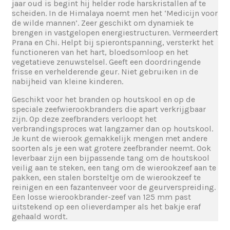
jaar oud is begint hij helder rode harskristallen af te
scheiden. In de Himalaya noemt men het ‘Medicijn voor
de wilde mannen’. Zeer geschikt om dynamiek te
brengen in vastgelopen energiestructuren. Vermeerdert
Prana en Chi. Helpt bij spierontspanning, versterkt het
functioneren van het hart, bloedsomloop en het
vegetatieve zenuwstelsel. Geeft een doordringende
frisse en verhelderende geur. Niet gebruiken in de
nabijheid van kleine kinderen.
Geschikt voor het branden op houtskool en op de
speciale zeefwierookbranders die apart verkrijgbaar
zijn. Op deze zeefbranders verloopt het
verbrandingsproces wat langzamer dan op houtskool.
Je kunt de wierook gemakkelijk mengen met andere
soorten als je een wat grotere zeefbrander neemt. Ook
leverbaar zijn een bijpassende tang om de houtskool
veilig aan te steken, een tang om de wierookzeef aan te
pakken, een stalen borsteltje om de wierookzeef te
reinigen en een fazantenveer voor de geurverspreiding.
Een losse wierookbrander-zeef van 125 mm past
uitstekend op een olieverdamper als het bakje eraf
gehaald wordt.