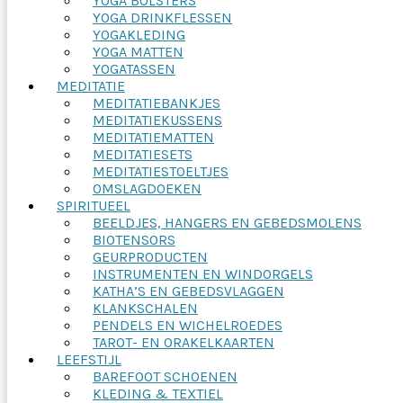
YOGA BOLSTERS
YOGA DRINKFLESSEN
YOGAKLEDING
YOGA MATTEN
YOGATASSEN
MEDITATIE
MEDITATIEBANKJES
MEDITATIEKUSSENS
MEDITATIEMATTEN
MEDITATIESETS
MEDITATIESTOELTJES
OMSLAGDOEKEN
SPIRITUEEL
BEELDJES, HANGERS EN GEBEDSMOLENS
BIOTENSORS
GEURPRODUCTEN
INSTRUMENTEN EN WINDORGELS
KATHA’S EN GEBEDSVLAGGEN
KLANKSCHALEN
PENDELS EN WICHELROEDES
TAROT- EN ORAKELKAARTEN
LEEFSTIJL
BAREFOOT SCHOENEN
KLEDING & TEXTIEL