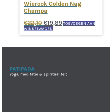
Wierook Golden Nag
Champa
Oorspronkelijke
Huidige
€
22,10
€
19,89
TOEVOEGEN AAN
prijs
prijs
WINKELWAGEN
was:
is:
€22,10.
€19,89.
PATIPADA
Yoga, meditatie & spiritualiteit