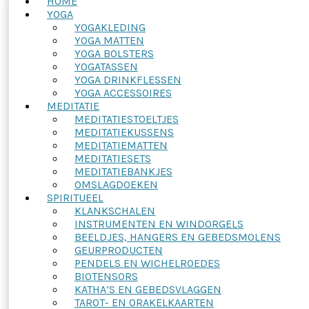
HOME
YOGA
YOGAKLEDING
YOGA MATTEN
YOGA BOLSTERS
YOGATASSEN
YOGA DRINKFLESSEN
YOGA ACCESSOIRES
MEDITATIE
MEDITATIESTOELTJES
MEDITATIEKUSSENS
MEDITATIEMATTEN
MEDITATIESETS
MEDITATIEBANKJES
OMSLAGDOEKEN
SPIRITUEEL
KLANKSCHALEN
INSTRUMENTEN EN WINDORGELS
BEELDJES, HANGERS EN GEBEDSMOLENS
GEURPRODUCTEN
PENDELS EN WICHELROEDES
BIOTENSORS
KATHA’S EN GEBEDSVLAGGEN
TAROT- EN ORAKELKAARTEN