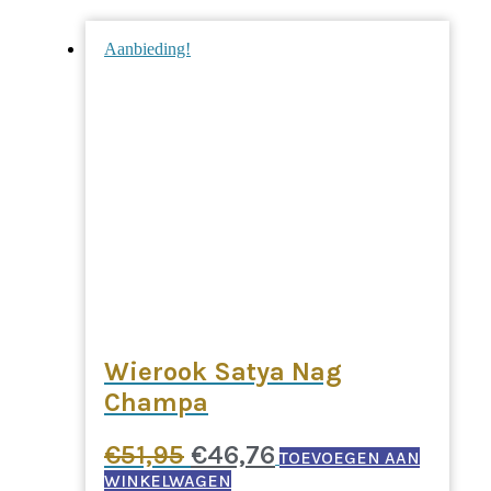
Aanbieding!
Wierook Satya Nag
Champa
Oorspronkelijke
Huidige
€
51,95
€
46,76
TOEVOEGEN AAN
prijs
prijs
WINKELWAGEN