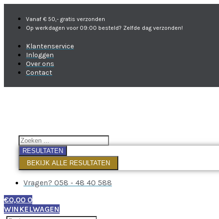
Vanaf € 50,- gratis verzonden
Op werkdagen voor 09:00 besteld? Zelfde dag verzonden!
Klantenservice
Inloggen
Over ons
Contact
RESULTATEN
BEKIJK ALLE RESULTATEN
Vragen? 058 - 48 40 588
€
0,00
0
WINKELWAGEN