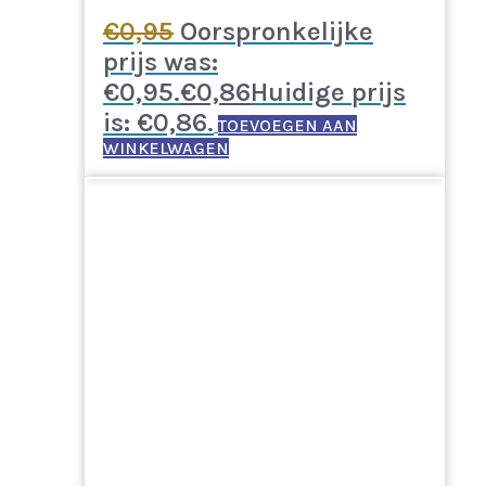
€
0,95
Oorspronkelijke
prijs was:
€0,95.
€
0,86
Huidige prijs
is: €0,86.
TOEVOEGEN AAN
WINKELWAGEN