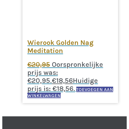
Wierook Golden Nag
Meditation
€
20,95
Oorspronkelijke
prijs was:
€20,95.
€
18,56
Huidige
prijs is: €18,56.
TOEVOEGEN AAN
WINKELWAGEN