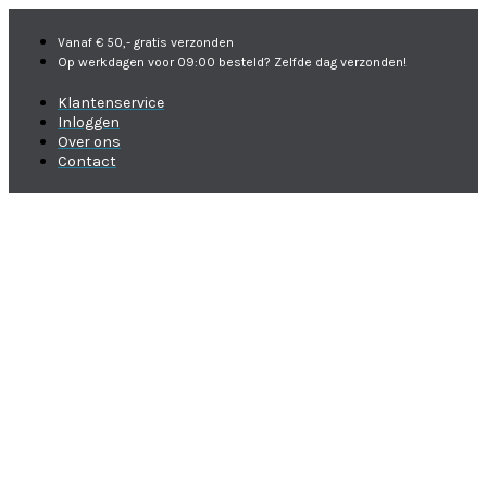
Vanaf € 50,- gratis verzonden
Op werkdagen voor 09:00 besteld? Zelfde dag verzonden!
Klantenservice
Inloggen
Over ons
Contact