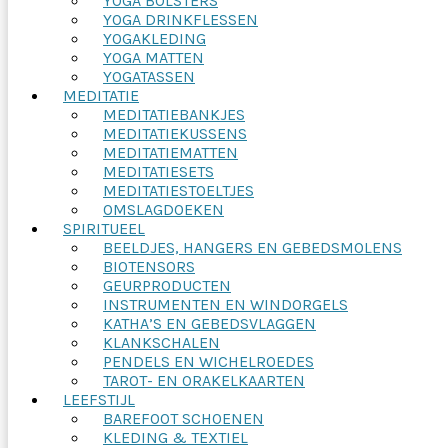
YOGA BOLSTERS
YOGA DRINKFLESSEN
YOGAKLEDING
YOGA MATTEN
YOGATASSEN
MEDITATIE
MEDITATIEBANKJES
MEDITATIEKUSSENS
MEDITATIEMATTEN
MEDITATIESETS
MEDITATIESTOELTJES
OMSLAGDOEKEN
SPIRITUEEL
BEELDJES, HANGERS EN GEBEDSMOLENS
BIOTENSORS
GEURPRODUCTEN
INSTRUMENTEN EN WINDORGELS
KATHA’S EN GEBEDSVLAGGEN
KLANKSCHALEN
PENDELS EN WICHELROEDES
TAROT- EN ORAKELKAARTEN
LEEFSTIJL
BAREFOOT SCHOENEN
KLEDING & TEXTIEL