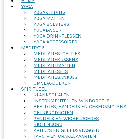
HOME
YOGA
YOGAKLEDING
YOGA MATTEN
YOGA BOLSTERS
YOGATASSEN
YOGA DRINKFLESSEN
YOGA ACCESSOIRES
MEDITATIE
MEDITATIESTOELTJES
MEDITATIEKUSSENS
MEDITATIEMATTEN
MEDITATIESETS
MEDITATIEBANKJES
OMSLAGDOEKEN
SPIRITUEEL
KLANKSCHALEN
INSTRUMENTEN EN WINDORGELS
BEELDJES, HANGERS EN GEBEDSMOLENS
GEURPRODUCTEN
PENDELS EN WICHELROEDES
BIOTENSORS
KATHA’S EN GEBEDSVLAGGEN
TAROT- EN ORAKELKAARTEN