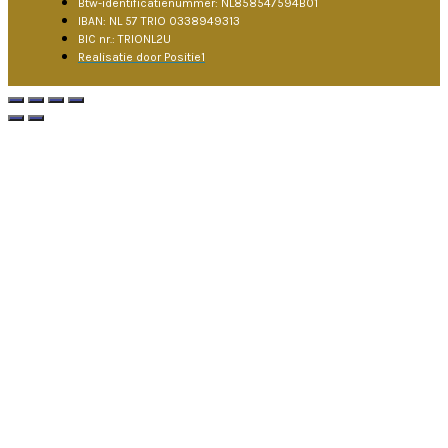
Btw-identificatienummer: NL858547594B01
IBAN: NL 57 TRIO 0338949313
BIC nr.: TRIONL2U
Realisatie door Positie1