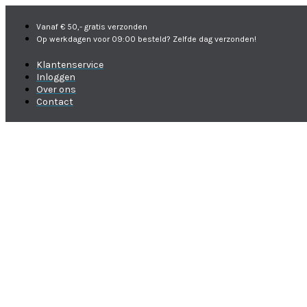
Vanaf € 50,- gratis verzonden
Op werkdagen voor 09:00 besteld? Zelfde dag verzonden!
Klantenservice
Inloggen
Over ons
Contact