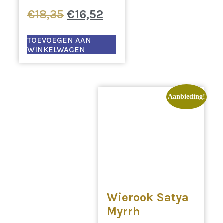
Oorspronkelijke
Huidige
€
18,35
€
16,52
prijs
prijs
was:
is:
TOEVOEGEN AAN
WINKELWAGEN
€18,35.
€16,52.
Aanbieding!
Wierook Satya
Myrrh