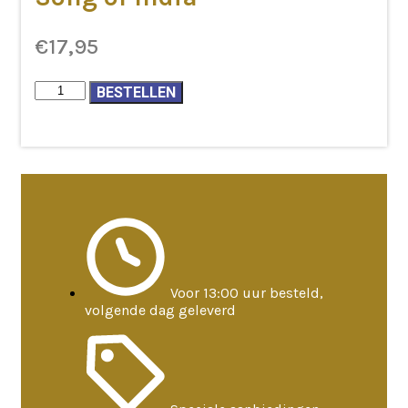
€
17,95
Etherische
BESTELLEN
olie
Citroen
Song
of
India
aantal
Voor 13:00 uur besteld,
volgende dag geleverd