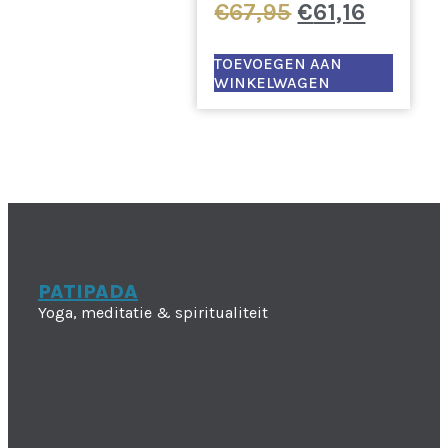
Oorspronkeli
Huidig
€
67,95
€
61,16
prijs
prijs
was:
is:
TOEVOEGEN AAN
WINKELWAGEN
€67,95.
€61,16.
PATIPADA
Yoga, meditatie & spiritualiteit