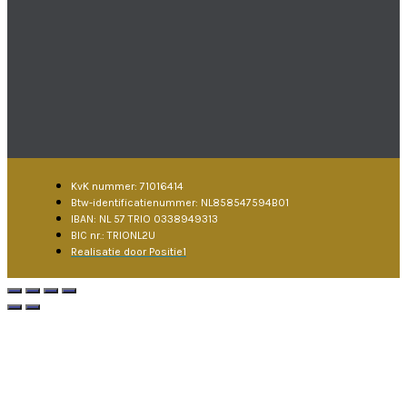
KvK nummer: 71016414
Btw-identificatienummer: NL858547594B01
IBAN: NL 57 TRIO 0338949313
BIC nr.: TRIONL2U
Realisatie door Positie1