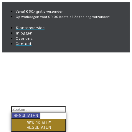
Vanaf € 50,- gratis verzonden
Op werkdagen voor 09:00 besteld? Zelfde dag verzonden!
Klantenservice
Inloggen
Over ons
Contact
RESULTATEN
BEKIJK ALLE
RESULTATEN