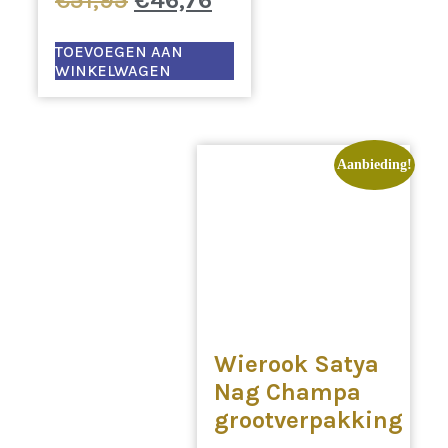
prijs
prijs
was:
is:
TOEVOEGEN AAN
WINKELWAGEN
€51,95.
€46,76.
Aanbieding!
Wierook Satya
Nag Champa
grootverpakking