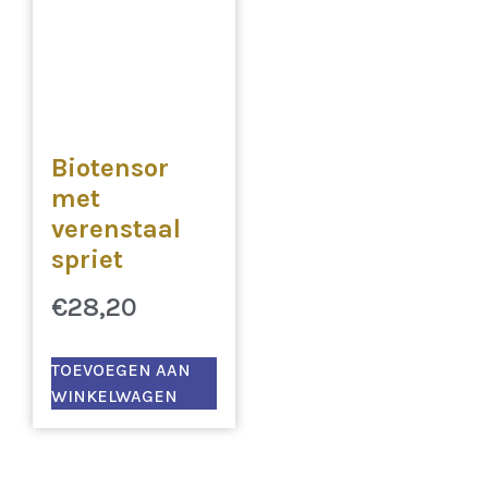
Biotensor
met
verenstaal
spriet
€
28,20
TOEVOEGEN AAN
WINKELWAGEN