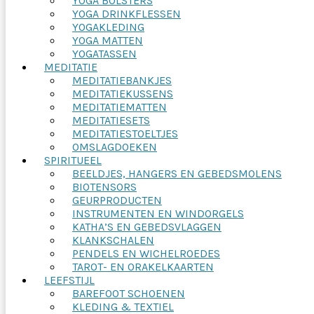
YOGA BOLSTERS
YOGA DRINKFLESSEN
YOGAKLEDING
YOGA MATTEN
YOGATASSEN
MEDITATIE
MEDITATIEBANKJES
MEDITATIEKUSSENS
MEDITATIEMATTEN
MEDITATIESETS
MEDITATIESTOELTJES
OMSLAGDOEKEN
SPIRITUEEL
BEELDJES, HANGERS EN GEBEDSMOLENS
BIOTENSORS
GEURPRODUCTEN
INSTRUMENTEN EN WINDORGELS
KATHA’S EN GEBEDSVLAGGEN
KLANKSCHALEN
PENDELS EN WICHELROEDES
TAROT- EN ORAKELKAARTEN
LEEFSTIJL
BAREFOOT SCHOENEN
KLEDING & TEXTIEL