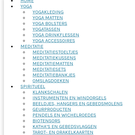
HOME
YOGA
YOGAKLEDING
YOGA MATTEN
YOGA BOLSTERS
YOGATASSEN
YOGA DRINKFLESSEN
YOGA ACCESSOIRES
MEDITATIE
MEDITATIESTOELTJES
MEDITATIEKUSSENS
MEDITATIEMATTEN
MEDITATIESETS
MEDITATIEBANKJES
OMSLAGDOEKEN
SPIRITUEEL
KLANKSCHALEN
INSTRUMENTEN EN WINDORGELS
BEELDJES, HANGERS EN GEBEDSMOLENS
GEURPRODUCTEN
PENDELS EN WICHELROEDES
BIOTENSORS
KATHA’S EN GEBEDSVLAGGEN
TAROT- EN ORAKELKAARTEN