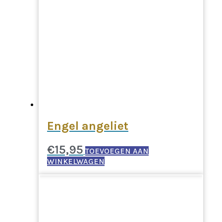
Engel angeliet
€
15,95
TOEVOEGEN AAN
WINKELWAGEN