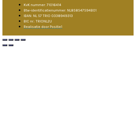
KvK nummer: 71016414
Btw-identificatienummer: NL858547594B01
IBAN: NL 57 TRIO 0338949313
BIC nr.: TRIONL2U
Realisatie door Positie1