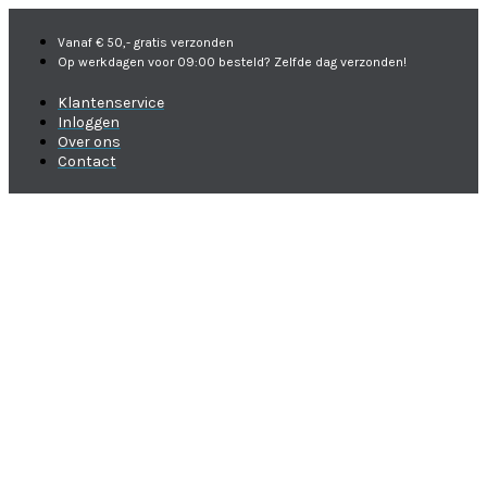
Vanaf € 50,- gratis verzonden
Op werkdagen voor 09:00 besteld? Zelfde dag verzonden!
Klantenservice
Inloggen
Over ons
Contact