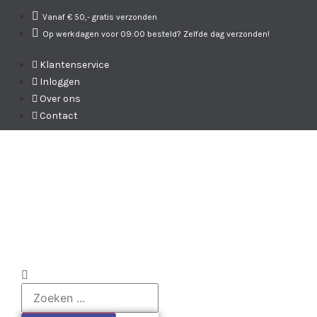
Vanaf € 50,- gratis verzonden
Op werkdagen voor 09:00 besteld? Zelfde dag verzonden!
Klantenservice
Inloggen
Over ons
Contact