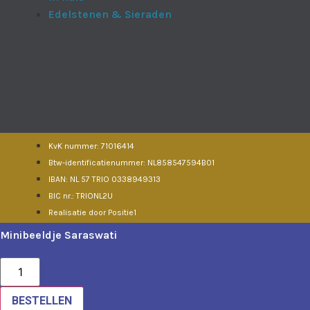
Edelstenen & Sieraden
KvK nummer: 71016414
Btw-identificatienummer: NL858547594B01
IBAN: NL 57 TRIO 0338949313
BIC nr.: TRIONL2U
Realisatie door Positie1
Minibeeldje Saraswati
Minibeeldje
Saraswati
aantal
BESTELLEN