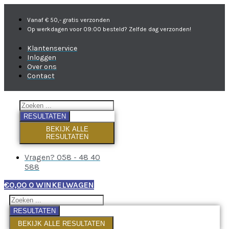
Vanaf € 50,- gratis verzonden
Op werkdagen voor 09:00 besteld? Zelfde dag verzonden!
Klantenservice
Inloggen
Over ons
Contact
RESULTATEN
BEKIJK ALLE
RESULTATEN
Vragen? 058 - 48 40
588
€
0,00
0
WINKELWAGEN
RESULTATEN
BEKIJK ALLE RESULTATEN