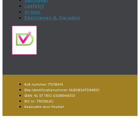
Leefstijl
In huis
Edelstenen & Sieraden
KvK nummer: 71016414
Btw-identificatienummer: NL858547594B01
IBAN: NL 57 TRIO 0338949313
BIC nr.: TRIONL2U
Realisatie door Positie1