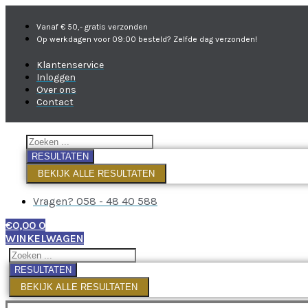
Vanaf € 50,- gratis verzonden
Op werkdagen voor 09:00 besteld? Zelfde dag verzonden!
Klantenservice
Inloggen
Over ons
Contact
RESULTATEN
BEKIJK ALLE RESULTATEN
Vragen? 058 - 48 40 588
€
0,00
0
WINKELWAGEN
RESULTATEN
BEKIJK ALLE RESULTATEN