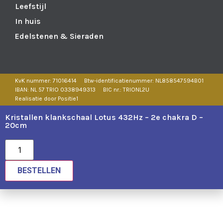
Leefstijl
In huis
Edelstenen & Sieraden
KvK nummer: 71016414
Btw-identificatienummer: NL858547594B01
IBAN: NL 57 TRIO 0338949313
BIC nr.: TRIONL2U
Realisatie door Positie1
Kristallen klankschaal Lotus 432Hz – 2e chakra D –
20cm
BESTELLEN