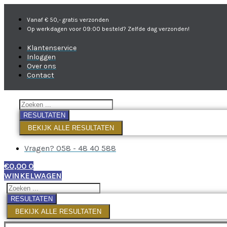
Vanaf € 50,- gratis verzonden
Op werkdagen voor 09:00 besteld? Zelfde dag verzonden!
Klantenservice
Inloggen
Over ons
Contact
RESULTATEN
BEKIJK ALLE RESULTATEN
Vragen? 058 - 48 40 588
€
0,00
0
WINKELWAGEN
RESULTATEN
BEKIJK ALLE RESULTATEN