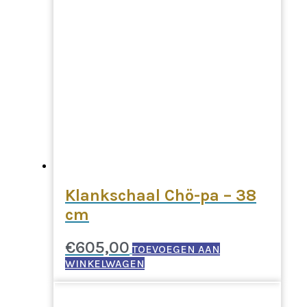
Klankschaal Chö-pa – 38
cm
€
605,00
TOEVOEGEN AAN
WINKELWAGEN