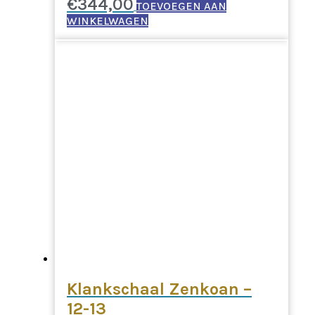
€
344,00
TOEVOEGEN AAN
WINKELWAGEN
Klankschaal Zenkoan –
12-13