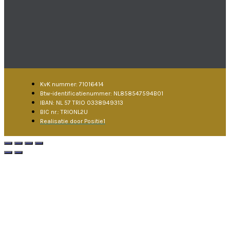
KvK nummer: 71016414
Btw-identificatienummer: NL858547594B01
IBAN: NL 57 TRIO 0338949313
BIC nr.: TRIONL2U
Realisatie door Positie1