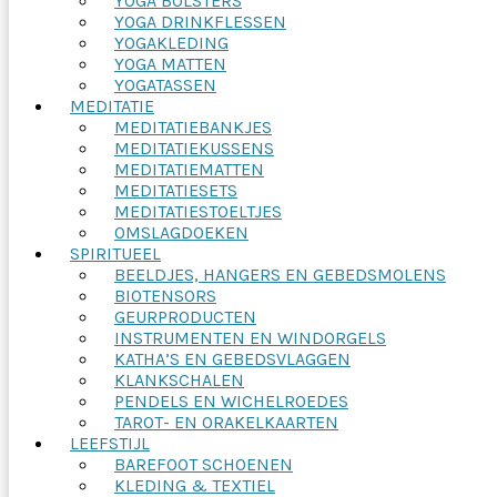
YOGA BOLSTERS
YOGA DRINKFLESSEN
YOGAKLEDING
YOGA MATTEN
YOGATASSEN
MEDITATIE
MEDITATIEBANKJES
MEDITATIEKUSSENS
MEDITATIEMATTEN
MEDITATIESETS
MEDITATIESTOELTJES
OMSLAGDOEKEN
SPIRITUEEL
BEELDJES, HANGERS EN GEBEDSMOLENS
BIOTENSORS
GEURPRODUCTEN
INSTRUMENTEN EN WINDORGELS
KATHA’S EN GEBEDSVLAGGEN
KLANKSCHALEN
PENDELS EN WICHELROEDES
TAROT- EN ORAKELKAARTEN
LEEFSTIJL
BAREFOOT SCHOENEN
KLEDING & TEXTIEL