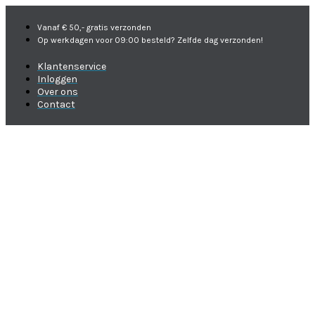
Vanaf € 50,- gratis verzonden
Op werkdagen voor 09:00 besteld? Zelfde dag verzonden!
Klantenservice
Inloggen
Over ons
Contact