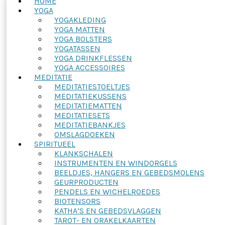
HOME
YOGA
YOGAKLEDING
YOGA MATTEN
YOGA BOLSTERS
YOGATASSEN
YOGA DRINKFLESSEN
YOGA ACCESSOIRES
MEDITATIE
MEDITATIESTOELTJES
MEDITATIEKUSSENS
MEDITATIEMATTEN
MEDITATIESETS
MEDITATIEBANKJES
OMSLAGDOEKEN
SPIRITUEEL
KLANKSCHALEN
INSTRUMENTEN EN WINDORGELS
BEELDJES, HANGERS EN GEBEDSMOLENS
GEURPRODUCTEN
PENDELS EN WICHELROEDES
BIOTENSORS
KATHA’S EN GEBEDSVLAGGEN
TAROT- EN ORAKELKAARTEN