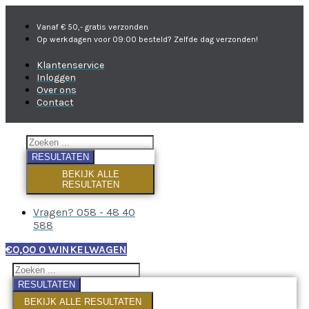
Vanaf € 50,- gratis verzonden
Op werkdagen voor 09:00 besteld? Zelfde dag verzonden!
Klantenservice
Inloggen
Over ons
Contact
RESULTATEN
BEKIJK ALLE
RESULTATEN
Vragen? 058 - 48 40
588
€
0,00
0
WINKELWAGEN
RESULTATEN
BEKIJK ALLE RESULTATEN