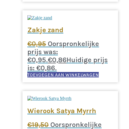
Zakje zand
€
0,95
Oorspronkelijke
prijs was:
€0,95.
€
0,86
Huidige prijs
is: €0,86.
TOEVOEGEN AAN WINKELWAGEN
Wierook Satya Myrrh
€
19,50
Oorspronkelijke