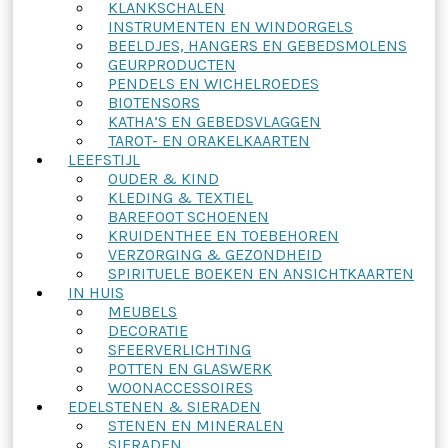
KLANKSCHALEN
INSTRUMENTEN EN WINDORGELS
BEELDJES, HANGERS EN GEBEDSMOLENS
GEURPRODUCTEN
PENDELS EN WICHELROEDES
BIOTENSORS
KATHA’S EN GEBEDSVLAGGEN
TAROT- EN ORAKELKAARTEN
LEEFSTIJL
OUDER & KIND
KLEDING & TEXTIEL
BAREFOOT SCHOENEN
KRUIDENTHEE EN TOEBEHOREN
VERZORGING & GEZONDHEID
SPIRITUELE BOEKEN EN ANSICHTKAARTEN
IN HUIS
MEUBELS
DECORATIE
SFEERVERLICHTING
POTTEN EN GLASWERK
WOONACCESSOIRES
EDELSTENEN & SIERADEN
STENEN EN MINERALEN
SIERADEN