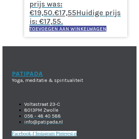
prijs was:
€19,50.
€
17,55
Huidige prijs
is: €17,55.
TOEVOEGEN AAN WINKELWAGEN
PATIPADA
Yoga, meditatie & spiritualiteit
Voltastraat 23-C
8013PM Zwolle
058 - 48 40 588
info@patipada.nl
Facebook-f
Instagram
Pinterest-p