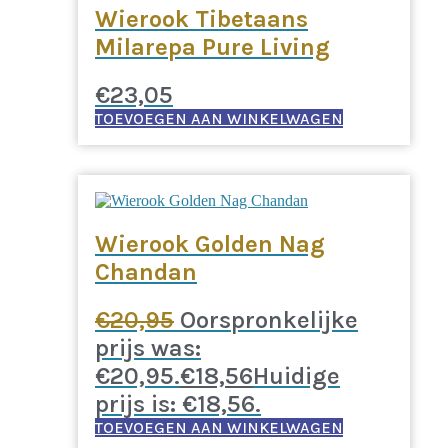
Wierook Tibetaans
Milarepa Pure Living
€
23,05
TOEVOEGEN AAN WINKELWAGEN
Wierook Golden Nag
Chandan
€
20,95
Oorspronkelijke
prijs was:
€20,95.
€
18,56
Huidige
prijs is: €18,56.
TOEVOEGEN AAN WINKELWAGEN