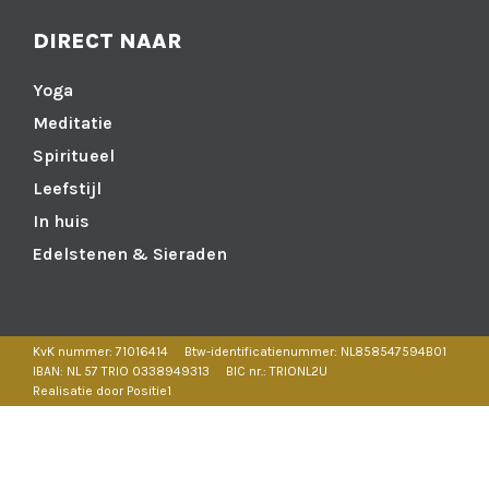
DIRECT NAAR
Yoga
Meditatie
Spiritueel
Leefstijl
In huis
Edelstenen & Sieraden
KvK nummer: 71016414
Btw-identificatienummer: NL858547594B01
IBAN: NL 57 TRIO 0338949313
BIC nr.: TRIONL2U
Realisatie door Positie1