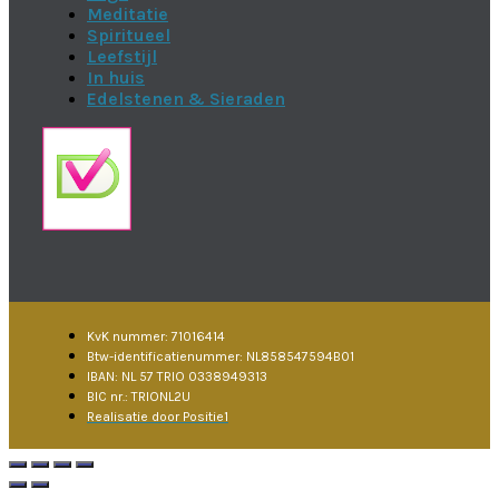
Meditatie
Spiritueel
Leefstijl
In huis
Edelstenen & Sieraden
KvK nummer: 71016414
Btw-identificatienummer: NL858547594B01
IBAN: NL 57 TRIO 0338949313
BIC nr.: TRIONL2U
Realisatie door Positie1