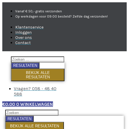
Vanaf € 50,- gratis verzonden
Op werkdagen voor 09:00 besteld? Zelfde dag verzonden!
Klantenservice
Inloggen
Over ons
Contact
RESULTATEN
BEKIJK ALLE
RESULTATEN
Vragen? 058 - 48 40
588
€
0,00
0
WINKELWAGEN
RESULTATEN
BEKIJK ALLE RESULTATEN