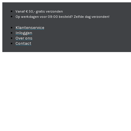
Vanaf € 50,- gratis verzonden
Op werkdagen voor 09:00 besteld? Zelfde dag verzonden!
Klantenservice
Inloggen
Over ons
Contact