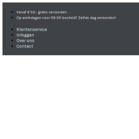
Vanaf € 50,- gratis verzonden
Op werkdagen voor 09:00 besteld? Zelfde dag verzonden!
Klantenservice
Inloggen
Over ons
Contact