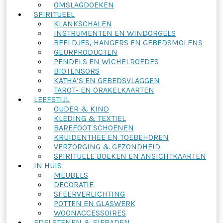
OMSLAGDOEKEN
SPIRITUEEL
KLANKSCHALEN
INSTRUMENTEN EN WINDORGELS
BEELDJES, HANGERS EN GEBEDSMOLENS
GEURPRODUCTEN
PENDELS EN WICHELROEDES
BIOTENSORS
KATHA’S EN GEBEDSVLAGGEN
TAROT- EN ORAKELKAARTEN
LEEFSTIJL
OUDER & KIND
KLEDING & TEXTIEL
BAREFOOT SCHOENEN
KRUIDENTHEE EN TOEBEHOREN
VERZORGING & GEZONDHEID
SPIRITUELE BOEKEN EN ANSICHTKAARTEN
IN HUIS
MEUBELS
DECORATIE
SFEERVERLICHTING
POTTEN EN GLASWERK
WOONACCESSOIRES
EDELSTENEN & SIERADEN