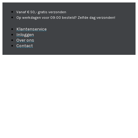
Vanaf € 50,- gratis verzonden
Op werkdagen voor 09:00 besteld? Zelfde dag verzonden!
Klantenservice
Inloggen
Over ons
Contact