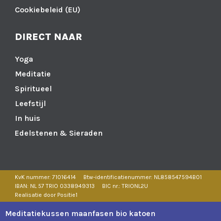
Cookiebeleid (EU)
DIRECT NAAR
Yoga
Meditatie
Spiritueel
Leefstijl
In huis
Edelstenen & Sieraden
KvK nummer: 71016414
Btw-identificatienummer: NL858547594B01
IBAN: NL 57 TRIO 0338949313
BIC nr.: TRIONL2U
Realisatie door Positie1
Meditatiekussen maanfasen bio katoen