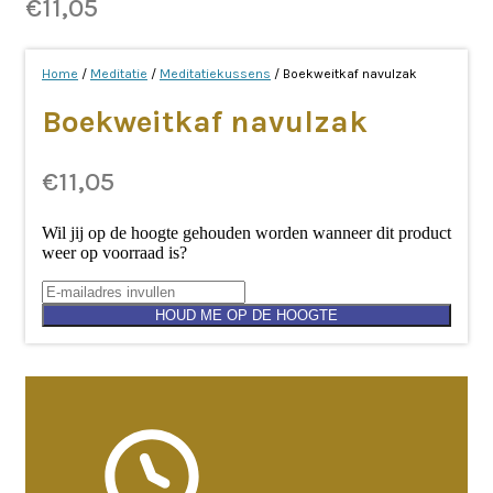
€
11,05
Home
/
Meditatie
/
Meditatiekussens
/ Boekweitkaf navulzak
Boekweitkaf navulzak
€
11,05
Wil jij op de hoogte gehouden worden wanneer dit product
weer op voorraad is?
HOUD ME OP DE HOOGTE