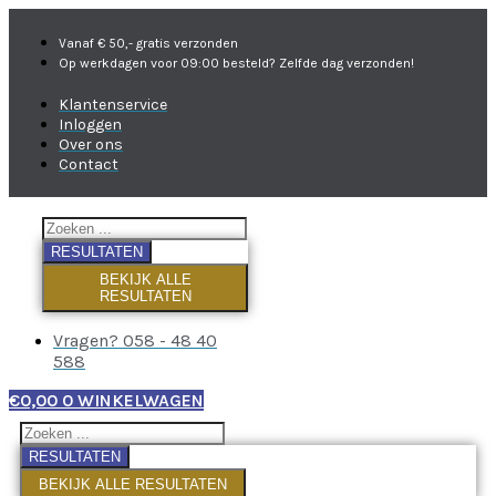
Vanaf € 50,- gratis verzonden
Op werkdagen voor 09:00 besteld? Zelfde dag verzonden!
Klantenservice
Inloggen
Over ons
Contact
RESULTATEN
BEKIJK ALLE
RESULTATEN
Vragen? 058 - 48 40
588
€
0,00
0
WINKELWAGEN
RESULTATEN
BEKIJK ALLE RESULTATEN