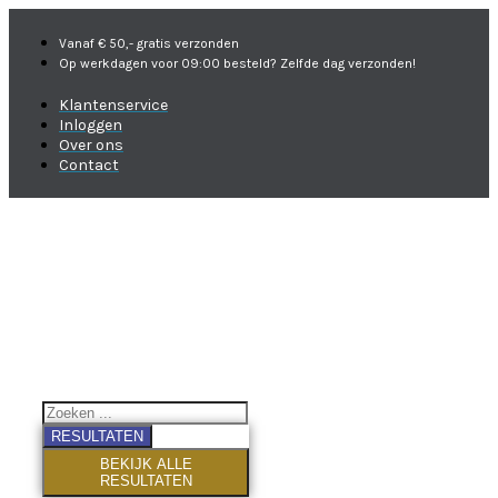
Vanaf € 50,- gratis verzonden
Op werkdagen voor 09:00 besteld? Zelfde dag verzonden!
Klantenservice
Inloggen
Over ons
Contact
RESULTATEN
BEKIJK ALLE
RESULTATEN