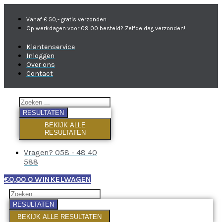
Vanaf € 50,- gratis verzonden
Op werkdagen voor 09:00 besteld? Zelfde dag verzonden!
Klantenservice
Inloggen
Over ons
Contact
RESULTATEN
BEKIJK ALLE
RESULTATEN
Vragen? 058 - 48 40
588
€
0,00
0
WINKELWAGEN
RESULTATEN
BEKIJK ALLE RESULTATEN