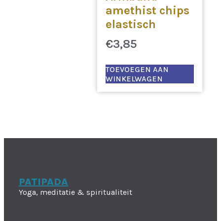
amethist chips
elastisch
€
3,85
TOEVOEGEN AAN
WINKELWAGEN
PATIPADA
Yoga, meditatie & spiritualiteit